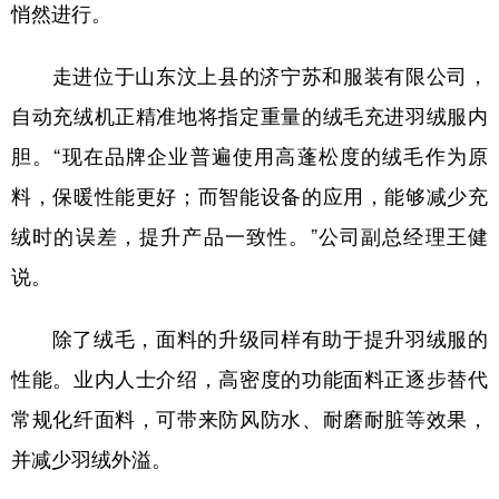
山东
河南
湖北
湖南
悄然进行。
广东
广西
海南
重庆
走进位于山东汶上县的济宁苏和服装有限公司，
四川
贵州
云南
西藏
自动充绒机正精准地将指定重量的绒毛充进羽绒服内
陕西
甘肃
青海
宁夏
胆。“现在品牌企业普遍使用高蓬松度的绒毛作为原
新疆
内蒙古
黑龙江
料，保暖性能更好；而智能设备的应用，能够减少充
绒时的误差，提升产品一致性。”公司副总经理王健
多语种频道
说。
English
Español
Français
عربى
除了绒毛，面料的升级同样有助于提升羽绒服的
Русский язык
日本語
한국어
性能。业内人士介绍，高密度的功能面料正逐步替代
常规化纤面料，可带来防风防水、耐磨耐脏等效果，
Deutsch
Português
并减少羽绒外溢。