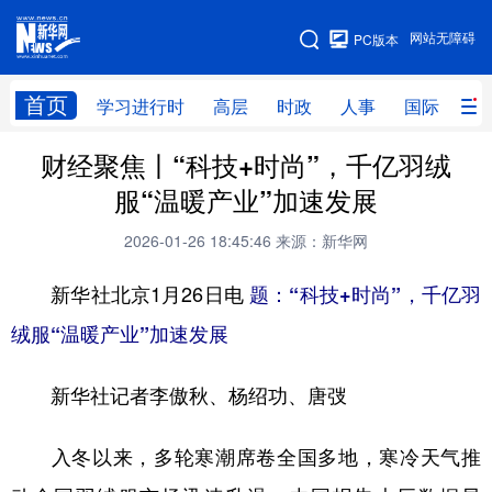
手机版
网站无障碍
PC版本
网站地图
首页
学习进行时
高层
时政
人事
国际
财
财经聚焦丨“科技+时尚”，千亿羽绒
学习进行时
高层
时政
人事
服“温暖产业”加速发展
国际
财经
网评
港澳
2026-01-26 18:45:46
来源：新华网
台湾
思客智库
全球连线
教育
新华社北京1月26日电
题：“科技+时尚”，千亿羽
科技
科创
量子
体育
绒服“温暖产业”加速发展
文化
书画
健康
军事
新华社记者李傲秋、杨绍功、唐弢
访谈
视频
图片
政务
法律
中央文件
金融
汽车
入冬以来，多轮寒潮席卷全国多地，寒冷天气推
食品
人居
信息化
数字经济