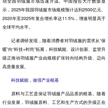
动全国羽绒服市场迅速升温。中国报告大厅数据显
示，2025年我国羽绒服市场规模预计达到2500亿元、
学术中国
乡村振兴
银龄
溯源中国
2020年至2025年复合增长率达11.5%，增速明显高于
城市
旅游
能源
会展
全球平均水平。
彩票
娱乐
时尚
悦读
公益
一带一路
亚太网
上市公司
记者调研发现，随着消费者对羽绒服的需求从“保
暖”向“科技+时尚”拓展，科技赋能、设计创新、监管升
文化产业
级正推动羽绒服产业由规模扩张转向结构升级、迈向
高质量发展。
地方频道
北京
天津
河北
山西
科技赋能，做强产业根基
辽宁
吉林
上海
江苏
原料与工艺是保证羽绒服产品品质的根基。随着
浙江
安徽
福建
江西
行业发展，羽绒服原料、工艺和生产方式的升级正在