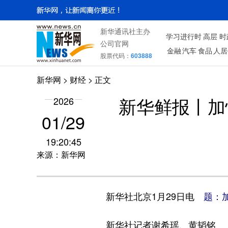
新华通讯社主办
学习进行时
高层
时
公司官网
金融
汽车
食品
人居
股票代码：
603888
新华网
>
财经
> 正文
2026
新华鲜报丨加
01/29
19:20:45
来源：新华网
新华社北京1月29日电
题：
新华社记者谢希瑶、黄韬铭