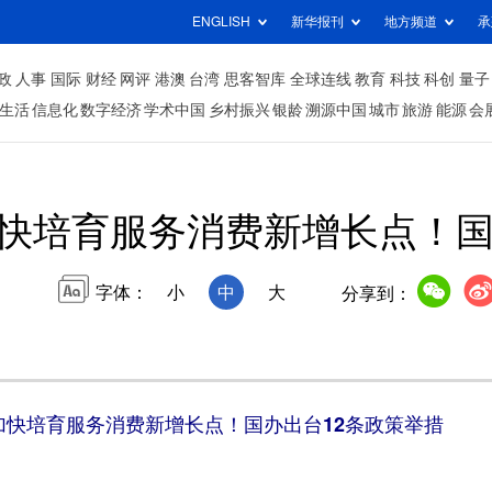
ENGLISH
新华报刊
地方频道
承
政
人事
国际
财经
网评
港澳
台湾
思客智库
全球连线
教育
科技
科创
量子
生活
信息化
数字经济
学术中国
乡村振兴
银龄
溯源中国
城市
旅游
能源
会
快培育服务消费新增长点！国
字体：
小
中
大
分享到：
加快培育服务消费新增长点！国办出台12条政策举措