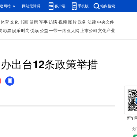
建网站
网站无障碍
客户端
手机版
站内搜索
体育
文化
书画
健康
军事
访谈
视频
图片
政务
法律
中央文件
展
彩票
娱乐
时尚
悦读
公益
一带一路
亚太网
上市公司
文化产业
办出台12条政策举措