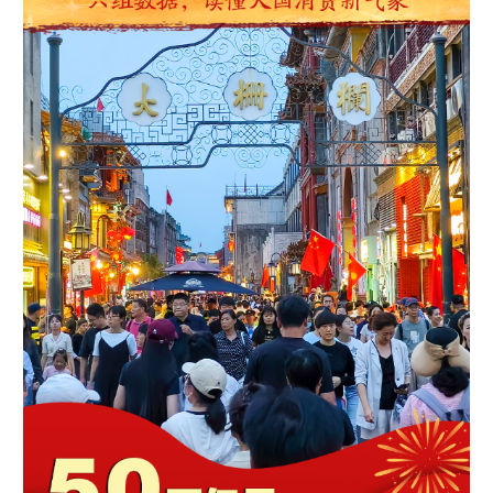
学术中国
乡村振兴
银龄
溯源中国
城市
旅游
能源
会展
彩票
娱乐
时尚
悦读
公益
一带一路
亚太网
上市公司
文化产业
地方频道
北京
天津
河北
山西
辽宁
吉林
上海
江苏
浙江
安徽
福建
江西