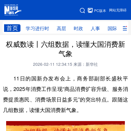
手机版
网站无障碍
PC版本
网站地图
首页
学习进行时
高层
时政
人事
国际
财
权威数读丨六组数据，读懂大国消费新
学习进行时
高层
时政
人事
气象
国际
财经
网评
港澳
2026-02-11 12:34:15
来源：新华社
台湾
思客智库
全球连线
教育
11日的国新办发布会上，商务部副部长盛秋平
科技
科创
量子
体育
说，2025年消费工作呈现“商品消费扩容升级、服务消
文化
书画
健康
军事
费提质惠民、消费场景日益多元”的突出特点。跟随这
访谈
视频
图片
政务
几组数据，读懂大国消费新气象。
法律
中央文件
金融
汽车
食品
人居
信息化
数字经济