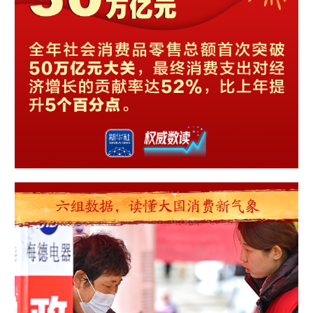
山东
河南
湖北
湖南
广东
广西
海南
重庆
四川
贵州
云南
西藏
陕西
甘肃
青海
宁夏
新疆
内蒙古
黑龙江
多语种频道
English
Español
Français
عربى
Русский язык
日本語
한국어
Deutsch
Português