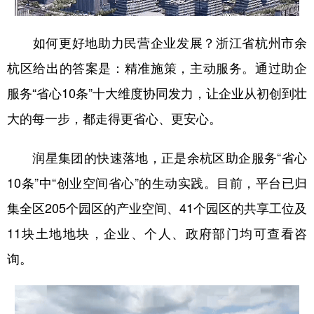
山东
河南
湖北
湖南
广东
广西
海南
重庆
如何更好地助力民营企业发展？浙江省杭州市余
四川
贵州
云南
西藏
杭区给出的答案是：精准施策，主动服务。通过助企
陕西
甘肃
青海
宁夏
服务“省心10条”十大维度协同发力，让企业从初创到壮
大的每一步，都走得更省心、更安心。
新疆
内蒙古
黑龙江
润星集团的快速落地，正是余杭区助企服务“省心
多语种频道
10条”中“创业空间省心”的生动实践。目前，平台已归
English
Español
Français
عربى
集全区205个园区的产业空间、41个园区的共享工位及
11块土地地块，企业、个人、政府部门均可查看咨
Русский язык
日本語
한국어
询。
Deutsch
Português