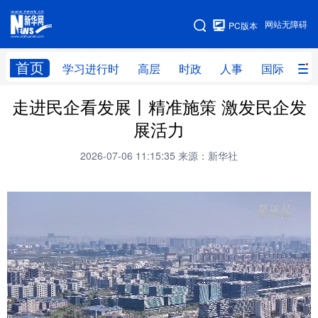
手机版
网站无障碍
PC版本
网站地图
首页
学习进行时
高层
时政
人事
国际
财
走进民企看发展丨精准施策 激发民企发
学习进行时
高层
时政
人事
展活力
国际
财经
网评
港澳
2026-07-06 11:15:35
来源：新华社
台湾
思客智库
全球连线
教育
科技
科创
量子
体育
文化
书画
健康
军事
访谈
视频
图片
政务
法律
中央文件
金融
汽车
食品
人居
信息化
数字经济