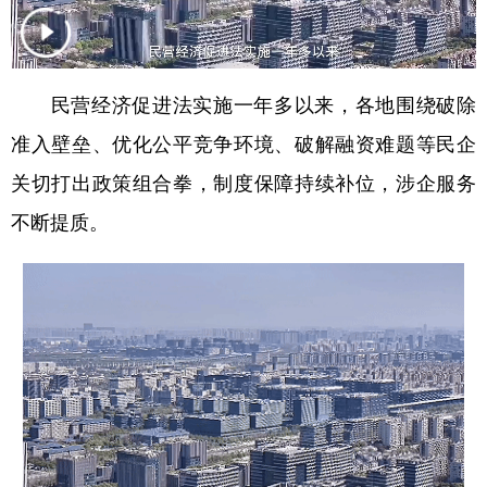
学术中国
乡村振兴
银龄
溯源中国
城市
旅游
能源
会展
民营经济促进法实施一年多以来，各地围绕破除
彩票
娱乐
时尚
悦读
准入壁垒、优化公平竞争环境、破解融资难题等民企
公益
一带一路
亚太网
上市公司
关切打出政策组合拳，制度保障持续补位，涉企服务
不断提质。
文化产业
地方频道
北京
天津
河北
山西
辽宁
吉林
上海
江苏
浙江
安徽
福建
江西