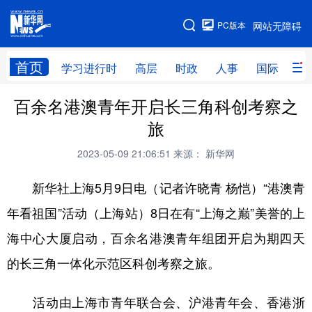
手机版
PC版本
网站无障碍
网站地图
首页
学习进行时
高层
时政
人事
国际
财
百余名港澳青年开启长三角科创考察之
学习进行时
高层
时政
人事
旅
国际
财经
网评
港澳
2023-05-09 21:06:51
来源： 新华网
台湾
思客智库
全球连线
教育
新华社上海5月9日电（记者许晓青 杨恺）“港澳青
科技
科创
量子
体育
年看祖国”活动（上海站）8日在有“上海之巅”美誉的上
文化
书画
健康
军事
海中心大厦启动，百余名港澳青年组团开启为期四天
访谈
视频
图片
政务
的长三角一体化示范区科创考察之旅。
法律
中央文件
金融
汽车
活动由上海市青年联合会、沪港青年会、香港浙
食品
人居
信息化
数字经济