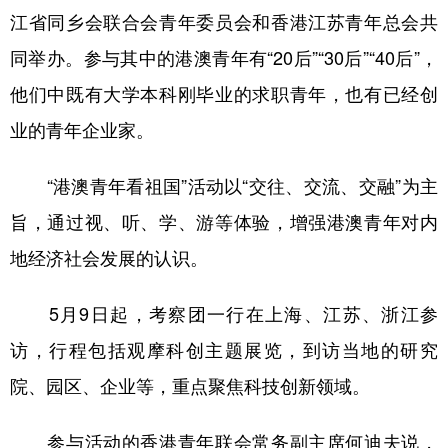
江省同乡会联合会青年委员会和香港江苏青年总会共
学术中国
乡村振兴
银龄
溯源中国
同举办。参与其中的港澳青年有“20后”“30后”“40后”，
城市
旅游
能源
会展
他们中既有大学本科刚毕业的求职青年，也有已经创
彩票
娱乐
时尚
悦读
业的青年企业家。
公益
一带一路
亚太网
上市公司
“港澳青年看祖国”活动以“交往、交流、交融”为主
文化产业
旨，通过视、听、学、游等体验，增强港澳青年对内
地经济社会发展的认识。
地方频道
5月9日起，考察团一行在上海、江苏、浙江参
北京
天津
河北
山西
访，行程包括观摩科创主题展览，到访当地的研究
辽宁
吉林
上海
江苏
院、园区、企业等，重点聚焦科技创新领域。
浙江
安徽
福建
江西
参与活动的香港青年联会常务副主席何迪夫说，