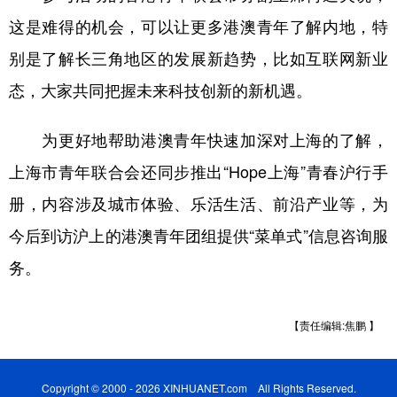
山东
河南
湖北
湖南
这是难得的机会，可以让更多港澳青年了解内地，特
广东
广西
海南
重庆
别是了解长三角地区的发展新趋势，比如互联网新业
四川
贵州
云南
西藏
态，大家共同把握未来科技创新的新机遇。
陕西
甘肃
青海
宁夏
为更好地帮助港澳青年快速加深对上海的了解，
新疆
内蒙古
黑龙江
上海市青年联合会还同步推出“Hope上海”青春沪行手
册，内容涉及城市体验、乐活生活、前沿产业等，为
多语种频道
今后到访沪上的港澳青年团组提供“菜单式”信息咨询服
English
Español
Français
عربى
务。
Русский язык
日本語
한국어
【责任编辑:焦鹏 】
Deutsch
Português
Copyright © 2000 - 2026 XINHUANET.com All Rights Reserved.