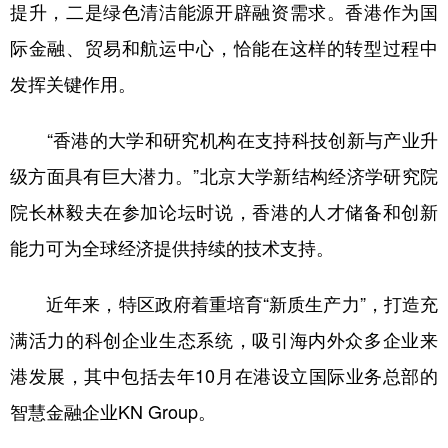
山东
河南
湖北
湖南
提升，二是绿色清洁能源开辟融资需求。香港作为国
际金融、贸易和航运中心，恰能在这样的转型过程中
广东
广西
海南
重庆
发挥关键作用。
四川
贵州
云南
西藏
陕西
甘肃
青海
宁夏
“香港的大学和研究机构在支持科技创新与产业升
新疆
内蒙古
黑龙江
级方面具有巨大潜力。”北京大学新结构经济学研究院
院长林毅夫在参加论坛时说，香港的人才储备和创新
多语种频道
能力可为全球经济提供持续的技术支持。
English
Español
Français
عربى
近年来，特区政府着重培育“新质生产力”，打造充
Русский язык
日本語
한국어
满活力的科创企业生态系统，吸引海内外众多企业来
港发展，其中包括去年10月在港设立国际业务总部的
Deutsch
Português
智慧金融企业KN Group。