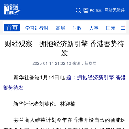
手机版
网站无障碍
PC版本
网站地图
首页
学习进行时
高层
时政
人事
国际
财
财经观察｜拥抱经济新引擎 香港蓄势待
学习进行时
高层
时政
人事
发
国际
财经
网评
港澳
2025-01-14 21:32:12
来源：新华网
台湾
思客智库
全球连线
教育
新华社香港1月14日电
题：拥抱经济新引擎 香港
科技
科创
量子
体育
蓄势待发
文化
书画
健康
军事
新华社记者刘英伦、林迎楠
访谈
视频
图片
政务
法律
中央文件
金融
汽车
芬兰商人维莱计划今年在香港开设自己的智能医
食品
人居
信息化
数字经济