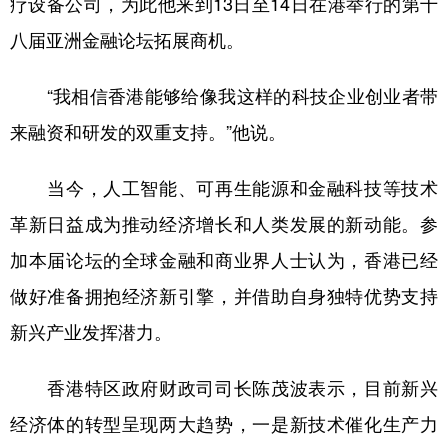
疗设备公司，为此他来到13日至14日在港举行的第十
八届亚洲金融论坛拓展商机。
学术中国
乡村振兴
银龄
溯源中国
城市
旅游
能源
会展
“我相信香港能够给像我这样的科技企业创业者带
彩票
娱乐
时尚
悦读
来融资和研发的双重支持。”他说。
公益
一带一路
亚太网
上市公司
当今，人工智能、可再生能源和金融科技等技术
文化产业
革新日益成为推动经济增长和人类发展的新动能。参
加本届论坛的全球金融和商业界人士认为，香港已经
地方频道
做好准备拥抱经济新引擎，并借助自身独特优势支持
北京
天津
河北
山西
新兴产业发挥潜力。
辽宁
吉林
上海
江苏
香港特区政府财政司司长陈茂波表示，目前新兴
浙江
安徽
福建
江西
经济体的转型呈现两大趋势，一是新技术催化生产力