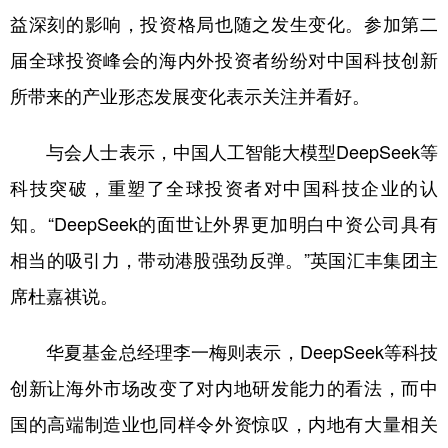
益深刻的影响，投资格局也随之发生变化。参加第二
学术中国
乡村振兴
银龄
溯源中国
届全球投资峰会的海内外投资者纷纷对中国科技创新
城市
旅游
能源
会展
所带来的产业形态发展变化表示关注并看好。
彩票
娱乐
时尚
悦读
与会人士表示，中国人工智能大模型DeepSeek等
公益
一带一路
亚太网
上市公司
科技突破，重塑了全球投资者对中国科技企业的认
文化产业
知。“DeepSeek的面世让外界更加明白中资公司具有
相当的吸引力，带动港股强劲反弹。”英国汇丰集团主
地方频道
席杜嘉祺说。
北京
天津
河北
山西
华夏基金总经理李一梅则表示，DeepSeek等科技
辽宁
吉林
上海
江苏
创新让海外市场改变了对内地研发能力的看法，而中
浙江
安徽
福建
江西
国的高端制造业也同样令外资惊叹，内地有大量相关