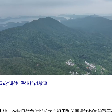
遗迹“讲述”香港抗战故事
地，在抗日战争时期成为向祖国和盟军运送物资的重要