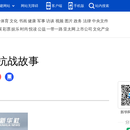
建网站
网站无障碍
客户端
手机版
站内搜索
体育
文化
书画
健康
军事
访谈
视频
图片
政务
法律
中央文件
展
彩票
娱乐
时尚
悦读
公益
一带一路
亚太网
上市公司
文化产业
抗战故事