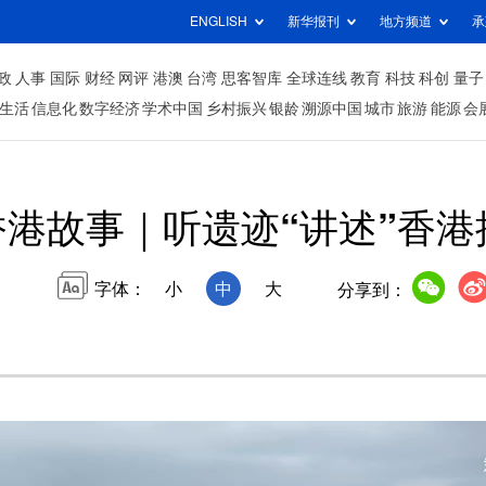
ENGLISH
新华报刊
地方频道
承
政
人事
国际
财经
网评
港澳
台湾
思客智库
全球连线
教育
科技
科创
量子
生活
信息化
数字经济
学术中国
乡村振兴
银龄
溯源中国
城市
旅游
能源
会
香港故事｜听遗迹“讲述”香港
字体：
小
中
大
分享到：