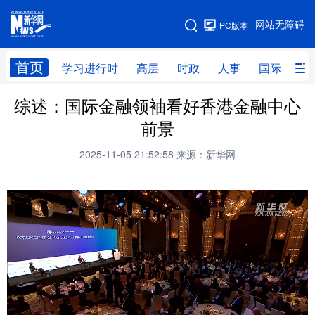
手机版
网站无障碍
PC版本
网站地图
首页
学习进行时
高层
时政
人事
国际
财
综述：国际金融领袖看好香港金融中心
学习进行时
高层
时政
人事
前景
国际
财经
网评
港澳
2025-11-05 21:52:58
来源：新华网
台湾
思客智库
全球连线
教育
科技
科创
量子
体育
文化
书画
健康
军事
访谈
视频
图片
政务
法律
中央文件
金融
汽车
食品
人居
信息化
数字经济