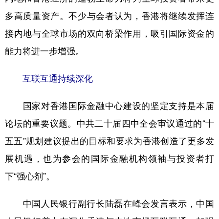
山东
河南
湖北
湖南
多高质量资产。不少与会者认为，香港将继续发挥连
广东
广西
海南
重庆
接内地与全球市场的双向桥梁作用，吸引国际资金的
四川
贵州
云南
西藏
能力将进一步增强。
陕西
甘肃
青海
宁夏
互联互通持续深化
新疆
内蒙古
黑龙江
国家对香港国际金融中心建设的坚定支持是本届
多语种频道
论坛的重要议题。中共二十届四中全会审议通过的“十
五五”规划建议提出的目标和要求为香港创造了更多发
English
Español
Français
عربى
展机遇，也为参会的国际金融机构领袖与投资者打
Русский язык
日本語
한국어
下“强心剂”。
Deutsch
Português
中国人民银行副行长陆磊在峰会发言表示，中国