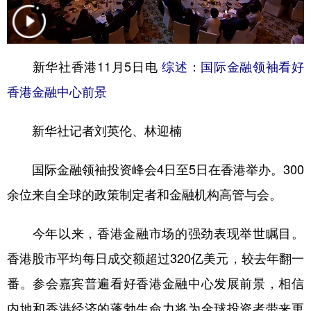
学术中国
乡村振兴
银龄
溯源中国
城市
旅游
能源
会展
新华社香港11月5日电
综述：国际金融领袖看好
彩票
娱乐
时尚
悦读
香港金融中心前景
公益
一带一路
亚太网
上市公司
新华社记者刘英伦、林迎楠
文化产业
国际金融领袖投资峰会4日至5日在香港举办。300
余位来自全球的政策制定者和金融机构高管与会。
地方频道
北京
天津
河北
山西
今年以来，香港金融市场的强劲表现举世瞩目。
辽宁
吉林
上海
江苏
香港股市平均每日成交额超过320亿美元，较去年翻一
番。参会嘉宾普遍看好香港金融中心发展前景，相信
浙江
安徽
福建
江西
内地和香港经济的蓬勃生命力将为全球投资者带来更