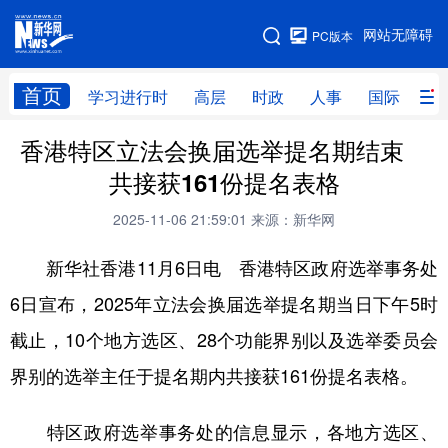
手机版
网站无障碍
PC版本
网站地图
首页
学习进行时
高层
时政
人事
国际
财
香港特区立法会换届选举提名期结束
学习进行时
高层
时政
人事
共接获161份提名表格
国际
财经
网评
港澳
2025-11-06 21:59:01
来源：新华网
台湾
思客智库
全球连线
教育
新华社香港11月6日电 香港特区政府选举事务处
科技
科创
量子
体育
6日宣布，2025年立法会换届选举提名期当日下午5时
文化
书画
健康
军事
截止，10个地方选区、28个功能界别以及选举委员会
访谈
视频
图片
政务
界别的选举主任于提名期内共接获161份提名表格。
法律
中央文件
金融
汽车
特区政府选举事务处的信息显示，各地方选区、
食品
人居
信息化
数字经济