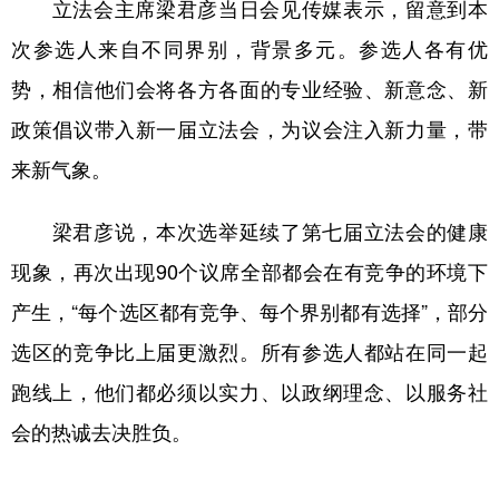
山东
河南
湖北
湖南
立法会主席梁君彦当日会见传媒表示，留意到本
次参选人来自不同界别，背景多元。参选人各有优
广东
广西
海南
重庆
势，相信他们会将各方各面的专业经验、新意念、新
四川
贵州
云南
西藏
政策倡议带入新一届立法会，为议会注入新力量，带
陕西
甘肃
青海
宁夏
来新气象。
新疆
内蒙古
黑龙江
梁君彦说，本次选举延续了第七届立法会的健康
现象，再次出现90个议席全部都会在有竞争的环境下
多语种频道
产生，“每个选区都有竞争、每个界别都有选择”，部分
English
Español
Français
عربى
选区的竞争比上届更激烈。所有参选人都站在同一起
Русский язык
日本語
한국어
跑线上，他们都必须以实力、以政纲理念、以服务社
Deutsch
Português
会的热诚去决胜负。