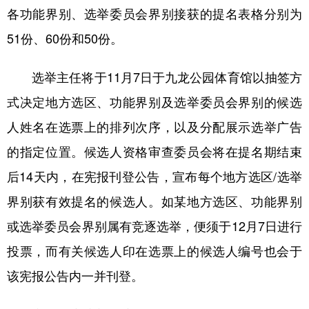
各功能界别、选举委员会界别接获的提名表格分别为
学术中国
乡村振兴
银龄
溯源中国
51份、60份和50份。
城市
旅游
能源
会展
选举主任将于11月7日于九龙公园体育馆以抽签方
彩票
娱乐
时尚
悦读
式决定地方选区、功能界别及选举委员会界别的候选
公益
一带一路
亚太网
上市公司
人姓名在选票上的排列次序，以及分配展示选举广告
文化产业
的指定位置。候选人资格审查委员会将在提名期结束
后14天内，在宪报刊登公告，宣布每个地方选区/选举
地方频道
界别获有效提名的候选人。如某地方选区、功能界别
或选举委员会界别属有竞逐选举，便须于12月7日进行
北京
天津
河北
山西
投票，而有关候选人印在选票上的候选人编号也会于
辽宁
吉林
上海
江苏
该宪报公告内一并刊登。
浙江
安徽
福建
江西