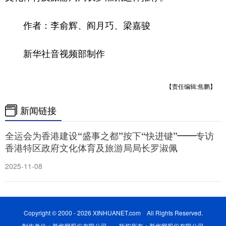
山东
河南
湖北
湖南
广东
广西
海南
重庆
作者：李俞辉、阎月巧、梁嘉骏
四川
贵州
云南
西藏
新华社音视频部制作
陕西
甘肃
青海
宁夏
【责任编辑:焦鹏】
新疆
内蒙古
黑龙江
新闻链接
多语种频道
全运会为香港建设“盛事之都”按下“快进键”——专访
香港特区政府文化体育及旅游局局长罗淑佩
English
Español
Français
عربى
2025-11-08
Русский язык
日本語
한국어
Deutsch
Português
Copyright © 2000 - 2026 XINHUANET.com All Rights Reserved.