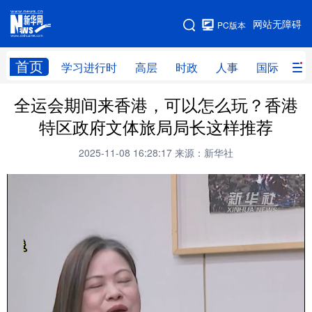
手机版
网站无障碍
PC版本
网站地图
首页
学习进行时
高层
时政
人事
国际
财
全运会期间来香港，可以怎么玩？香港
学习进行时
高层
时政
人事
特区政府文体旅局局长这样推荐
国际
财经
网评
港澳
2025-11-08 16:28:17
来源：新华社
台湾
思客智库
全球连线
教育
科技
科创
量子
体育
文化
书画
健康
军事
访谈
视频
图片
政务
法律
中央文件
金融
汽车
食品
人居
信息化
数字经济