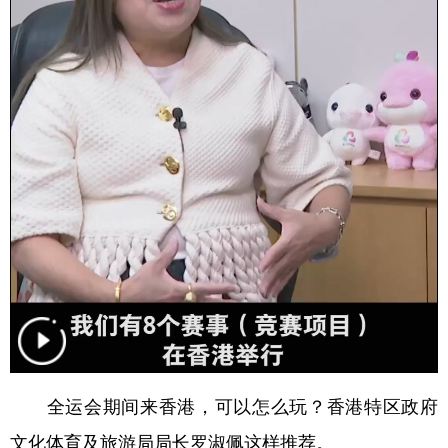
学术中国
乡村振兴
银龄
溯源中国
城市
旅游
能源
会展
彩票
娱乐
时尚
悦读
公益
一带一路
亚太网
上市公司
文化产业
地方频道
北京
天津
河北
山西
辽宁
吉林
上海
江苏
全运会期间来香港，可以怎么玩？香港特区政府
浙江
安徽
福建
江西
文化体育及旅游局局长罗淑佩这样推荐。