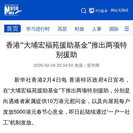
手机版
网站无障碍
PC版本
网站地图
首页
学习进行时
高层
时政
人事
国际
财
香港“大埔宏福苑援助基金”推出两项特
学习进行时
高层
时政
人事
别援助
国际
财经
网评
港澳
2026-02-04 20:34:50
来源：新华网
台湾
思客智库
全球连线
教育
新华社香港2月4日电 香港特区政府4日宣布，
科技
科创
量子
体育
在“大埔宏福苑援助基金”下推出两项特别援助，分别是
文化
书画
健康
军事
向遇难者家属提供10万港元慰问金，以及向屋苑每户
访谈
视频
图片
政务
发放5000港元春节心意金，即日起陆续通过“一户一社
法律
中央文件
金融
汽车
工”机制发放。
食品
人居
信息化
数字经济