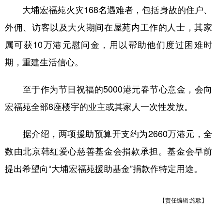
大埔宏福苑火灾168名遇难者，包括身故的住户、
学术中国
乡村振兴
银龄
溯源中国
外佣、访客以及大火期间在屋苑内工作的人士，其家
城市
旅游
能源
会展
属可获10万港元慰问金，用以帮助他们度过困难时
彩票
娱乐
时尚
悦读
期，重建生活信心。
公益
一带一路
亚太网
上市公司
至于作为节日祝福的5000港元春节心意金，会向
文化产业
宏福苑全部8座楼宇的业主或其家人一次性发放。
据介绍，两项援助预算开支约为2660万港元，全
地方频道
数由北京韩红爱心慈善基金会捐款承担。基金会早前
北京
天津
河北
山西
提出希望向“大埔宏福苑援助基金”捐款作特定用途。
辽宁
吉林
上海
江苏
浙江
安徽
福建
江西
【责任编辑:施歌】