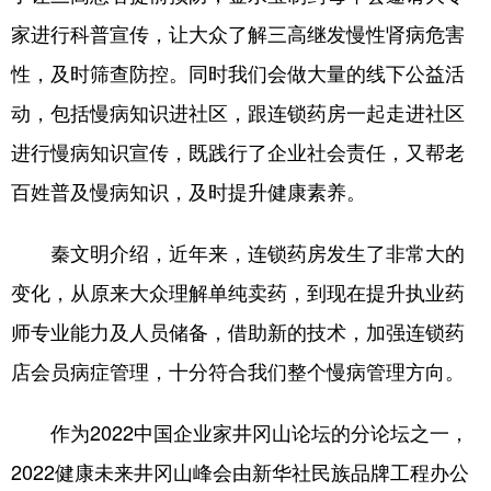
山东
河南
湖北
湖南
家进行科普宣传，让大众了解三高继发慢性肾病危害
广东
广西
海南
重庆
性，及时筛查防控。同时我们会做大量的线下公益活
四川
贵州
云南
西藏
动，包括慢病知识进社区，跟连锁药房一起走进社区
陕西
甘肃
青海
宁夏
进行慢病知识宣传，既践行了企业社会责任，又帮老
新疆
内蒙古
黑龙江
百姓普及慢病知识，及时提升健康素养。
秦文明介绍，近年来，连锁药房发生了非常大的
多语种频道
变化，从原来大众理解单纯卖药，到现在提升执业药
English
Español
Français
عربى
师专业能力及人员储备，借助新的技术，加强连锁药
Русский язык
日本語
한국어
店会员病症管理，十分符合我们整个慢病管理方向。
Deutsch
Português
作为2022中国企业家井冈山论坛的分论坛之一，
2022健康未来井冈山峰会由新华社民族品牌工程办公