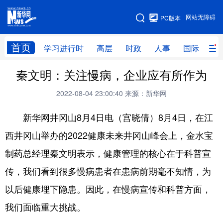
手机版
网站无障碍
PC版本
网站地图
首页
学习进行时
高层
时政
人事
国际
财
秦文明：关注慢病，企业应有所作为
学习进行时
高层
时政
人事
2022-08-04 23:00:40
来源：新华网
国际
财经
网评
港澳
新华网井冈山8月4日电（宫晓倩）8月4日，在江
台湾
思客智库
全球连线
教育
西井冈山举办的2022健康未来井冈山峰会上，金水宝
科技
科创
量子
体育
制药总经理秦文明表示，健康管理的核心在于科普宣
文化
书画
健康
军事
传，我们看到很多慢病患者在患病前期毫不知情，为
访谈
视频
图片
政务
以后健康埋下隐患。因此，在慢病宣传和科普方面，
法律
中央文件
金融
汽车
我们面临重大挑战。
食品
人居
信息化
数字经济