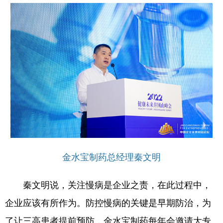
学术中国
乡村振兴
银龄
溯源中国
城市
旅游
能源
会展
彩票
娱乐
时尚
悦读
公益
一带一路
亚太网
上市公司
文化产业
地方频道
金水宝制药总经理秦文明
北京
天津
河北
山西
辽宁
吉林
上海
江苏
秦文明说，关注慢病是企业之责，在此过程中，
企业应该有所作为。防控慢病的关键是早期防治，为
浙江
安徽
福建
江西
了让三高患者提前预防，金水宝制药每年会邀请大专