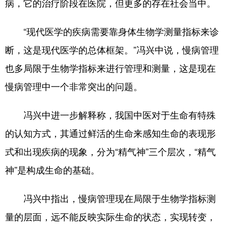
山东
河南
湖北
湖南
病，它的治疗阶段在医院，但更多的存在社会当中。
广东
广西
海南
重庆
“现代医学的疾病需要靠身体生物学测量指标来诊
四川
贵州
云南
西藏
断，这是现代医学的总体框架。”冯兴中说，慢病管理
陕西
甘肃
青海
宁夏
也多局限于生物学指标来进行管理和测量，这是现在
慢病管理中一个非常突出的问题。
新疆
内蒙古
黑龙江
冯兴中进一步解释称，我国中医对于生命有特殊
多语种频道
的认知方式，其通过鲜活的生命来感知生命的表现形
English
Español
Français
عربى
式和出现疾病的现象，分为“精气神”三个层次，“精气
神”是构成生命的基础。
Русский язык
日本語
한국어
Deutsch
Português
冯兴中指出，慢病管理现在局限于生物学指标测
量的层面，远不能反映实际生命的状态，实现转变，