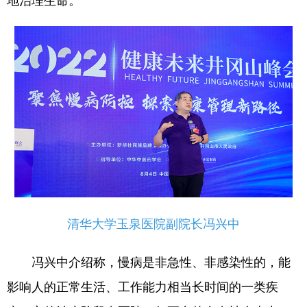
地治理生命。
学术中国
乡村振兴
银龄
溯源中国
城市
旅游
能源
会展
彩票
娱乐
时尚
悦读
公益
一带一路
亚太网
上市公司
文化产业
地方频道
清华大学玉泉医院副院长冯兴中
北京
天津
河北
山西
辽宁
吉林
上海
江苏
冯兴中介绍称，慢病是非急性、非感染性的，能
浙江
安徽
福建
江西
影响人的正常生活、工作能力相当长时间的一类疾