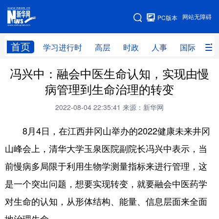
手机版
网站无障碍
PC版本
网站地图
首页
学习进行时
高层
时政
人事
国际
财
冯兴中：融会中医生命认知，实现由慢
学习进行时
高层
时政
人事
病管理到生命治理的转变
国际
财经
网评
港澳
2022-08-04 22:35:41
来源：新华网
台湾
思客智库
全球连线
教育
8月4日，在江西井冈山举办的2022健康未来井冈
科技
科创
量子
体育
山峰会上，清华大学玉泉医院副院长冯兴中表示，当
文化
书画
健康
军事
前慢病多局限于利用生物学测量指标来进行管理，这
访谈
视频
图片
政务
是一个突出问题，想要实现转变，就要融会中医药学
法律
中央文件
金融
汽车
对生命的认知，从形体结构、能量、信息层面来全面
食品
人居
信息化
数字经济