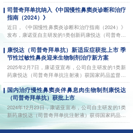
发表突破性研究成果——《司普奇拜单抗治疗中重度
司普奇拜单抗纳入《中国慢性鼻窦炎诊断和治疗
季节性过敏性鼻炎：一项随机3期试验》。
指南（2024）》
近日，《中国慢性鼻窦炎诊断和治疗指南（2024）》
发布，康诺亚自主研发的1类创新药康悦达（司普奇拜
单抗）被推荐为慢性鼻窦炎伴鼻息肉（CRSwNP）的
康悦达（司普奇拜单抗）新适应症获批上市 季
生物制剂治疗选择。
节性过敏性鼻炎迎来生物制剂治疗新方案
2025年2月7日，康诺亚宣布，公司自主研发的1类新
药康悦达（司普奇拜单抗注射液）获国家药品监督管
理局批准上市，用于治疗季节性过敏性鼻炎
国内治疗慢性鼻窦炎伴鼻息肉生物制剂康悦达
（SAR）。
（司普奇拜单抗）获批上市
2024年12月23日，康诺亚宣布，公司自主研发的1类
新药康悦达（司普奇拜单抗注射液）获得国家药品监
督管理局（NMPA）批准上市，用于治疗慢性鼻窦炎
伴鼻息肉（CRSwNP）。