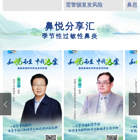
需警惕复发风险
鼻息
鼻悦分享汇
季节性过敏性鼻炎