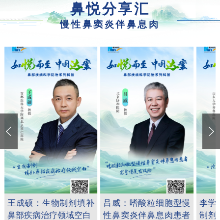
鼻悦分享汇
慢性鼻窦炎伴鼻息肉
王成硕：生物制剂填补
吕威：嗜酸粒细胞型慢
李学
鼻部疾病治疗领域空白
性鼻窦炎伴鼻息肉患者
制剂