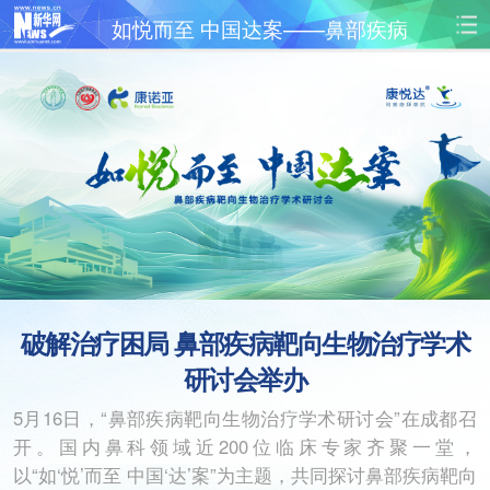
如悦而至 中国达案——鼻部疾病
靶向生物治疗学术研讨会
首页
时政
国际
财经
视频
科技
健康
军事
思客
政务
地方
法治
港澳
台湾
体育
图片
教育
金融
汽车
食品
破解治疗困局 鼻部疾病靶向生物治疗学术
房产
旅游
城市
能源
研讨会举办
5月16日，“鼻部疾病靶向生物治疗学术研讨会”在成都召
公司
彩票
娱乐
时尚
开。国内鼻科领域近200位临床专家齐聚一堂，
以“如‘悦’而至 中国‘达’案”为主题，共同探讨鼻部疾病靶向
公益
悦读
信息化
无人机