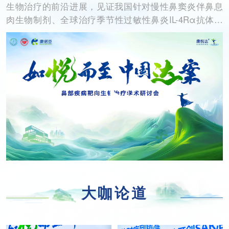
生物治疗的前沿进展，见证我国针对慢性鼻窦炎伴鼻息
肉生物制剂、全球治疗季节性过敏性鼻炎IL-4Rα抗体药
富媒体
摄影
新华广播
物——康悦达（司普奇拜单抗）的上市里程碑，开启2型
炎症性鼻病治疗全新篇章。
新华电视中文
新华电视英文
返回PC
大咖论道