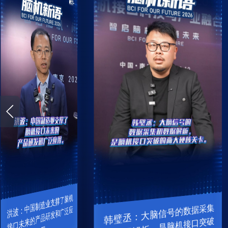
洪
波
中
国
制
造
业
支
撑
了
脑机
接
口
未
来
的
产
品
研
发
和
广
泛
韩
璧丞：大脑信号的数据采集
和
数
据
解
析
，
是
脑
的
两
大
硬
核
关
：
应
机接口突破