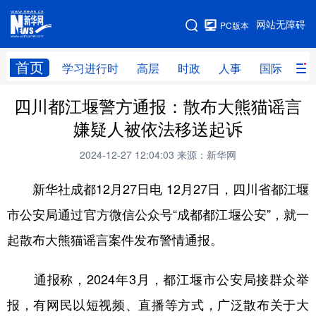
手机版
网站无障碍
PC版本
网站地图
首页
学习进行时
高层
时政
人事
国际
财
四川都江堰警方通报：散布大熊猫谣言
学习进行时
高层
时政
人事
嫌疑人被依法移送起诉
国际
财经
网评
港澳
2024-12-27 12:04:03
来源：新华网
台湾
思客智库
全球连线
教育
新华社成都12月27日电 12月27日，四川省都江堰
科技
科创
量子
体育
市公安局通过官方微信公众号“成都都江堰公安”，就一
文化
书画
健康
军事
起散布大熊猫谣言案件发布警情通报。
访谈
视频
图片
政务
通报称，2024年3月，都江堰市公安局接群众举
法律
中央文件
金融
汽车
报，有网民以短视频、直播等方式，广泛散布关于大
食品
人居
信息化
数字经济