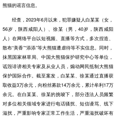
熊猫的谣言信息。
学术中国
乡村振兴
银龄
溯源中国
经查，2023年6月以来，犯罪嫌疑人白某某（女，
城市
旅游
能源
会展
56岁，陕西咸阳人）、徐某（男，40岁，陕西咸阳
彩票
娱乐
时尚
悦读
人）在网络平台以短视频、直播等方式，多次捏造、
公益
一带一路
亚太网
上市公司
散布“美香”“添添”等大熊猫遭虐待等不实信息。同时，
文化产业
抹黑国家林草局、中国大熊猫保护研究中心等单位，
诋毁诽谤相关专家及从业人员，煽动网民抵制大熊猫
地方频道
保护国际合作。截至案发，白某某、徐某通过直播获
取收益3万余元，向粉丝募款14万余元，累计牟利17万
北京
天津
河北
山西
余元。在白某某、徐某的挑唆下，部分违法人员频繁
辽宁
吉林
上海
江苏
对多位相关领域专家进行电话骚扰、短信谩骂、线下
浙江
安徽
福建
江西
滋扰，严重影响专家正常工作生活，严重滋扰破坏有