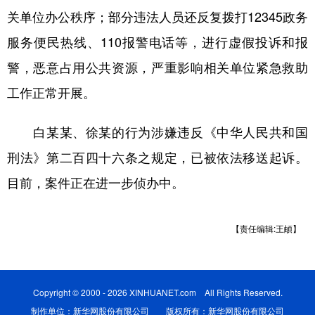
山东
河南
湖北
湖南
关单位办公秩序；部分违法人员还反复拨打12345政务
广东
广西
海南
重庆
服务便民热线、110报警电话等，进行虚假投诉和报
四川
贵州
云南
西藏
警，恶意占用公共资源，严重影响相关单位紧急救助
工作正常开展。
陕西
甘肃
青海
宁夏
新疆
内蒙古
黑龙江
白某某、徐某的行为涉嫌违反《中华人民共和国
刑法》第二百四十六条之规定，已被依法移送起诉。
多语种频道
目前，案件正在进一步侦办中。
English
Español
Français
عربى
【责任编辑:王頔】
Русский язык
日本語
한국어
Deutsch
Português
Copyright © 2000 - 2026 XINHUANET.com All Rights Reserved.
制作单位：新华网股份有限公司 版权所有：新华网股份有限公司