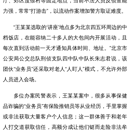
厅、郊区度假村等固定地点，当前不法人员反侦查能
力强，常常“打游击”，以流动作案增加警方取证难度。
“王某某选取的‘讲座’地点多为北京四五环周边的中
档饭店，在能容纳二十多人的大包间内开展活动，且
每次直到活动前一天才通知具体时间、地址。”北京市
公安局公交总队刑侦支队四中队中队长朱志君说，该
团伙“业务员”还采取对老人“人盯人”模式，不允许外部
人员进入会场。
多位办案民警表示，王某某案中，很多从事保健
品诈骗的“业务员”有保险推销员等从业经历，手里掌握
或非法获取大量客户个人信息；这一群体善于和老年
人打交道获取信任，高额分成让他们铤而走险非法牟