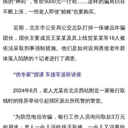
病的“神药”，售价5000元一疗程……这样的骗局仍在
不断上演，一些老人即使“赊账”也要购买。
学术中国
乡村振兴
银龄
溯源中国
城市
旅游
能源
会展
近期，北京市公安局公交总队打掉一保健品诈骗
彩票
娱乐
时尚
悦读
团伙，团伙主要成员王某某及其上线贺某某等16人被
公益
一带一路
亚太网
上市公司
依法采取刑事强制措施。他们是如何设局诱使老年群
体落入陷阱的？记者进行了调查。
文化产业
“伪专家”授课 车接车送听讲座
地方频道
2024年6月，老人尤某在北京西站附近一家银行取
北京
天津
河北
山西
钱时的怪异举动引起辖区派出所民警的警觉。
辽宁
吉林
上海
江苏
“为防范电信诈骗，银行工作人员询问取款3万元
浙江
安徽
福建
江西
的用途；老人一会儿说给孩子装修，一会儿又说要给