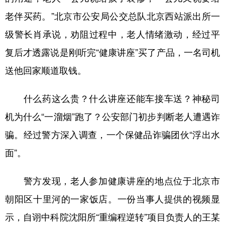
山东
河南
湖北
湖南
老伴买药。”北京市公安局公交总队北京西站派出所一
广东
广西
海南
重庆
级警长肖承说，劝阻过程中，老人情绪激动，经过平
四川
贵州
云南
西藏
复后才透露说是刚听完“健康讲座”买了产品，一名司机
陕西
甘肃
青海
宁夏
送他回家顺道取钱。
新疆
内蒙古
黑龙江
什么药这么贵？什么讲座还能车接车送？神秘司
机为什么“一溜烟”跑了？公安部门初步判断老人遭遇诈
多语种频道
骗。经过警方深入调查，一个保健品诈骗团伙“浮出水
English
Español
Français
عربى
面”。
Русский язык
日本語
한국어
警方发现，老人参加健康讲座的地点位于北京市
Deutsch
Português
朝阳区十里河的一家饭店。一份当事人提供的视频显
示，自诩中科院沈阳所“重编程逆转”项目负责人的王某