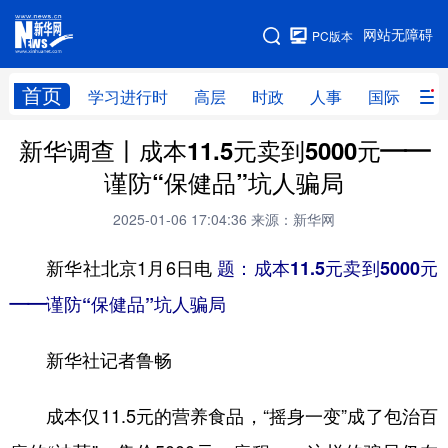
手机版
网站无障碍
PC版本
网站地图
首页
学习进行时
高层
时政
人事
国际
财
新华调查丨成本11.5元卖到5000元——
学习进行时
高层
时政
人事
谨防“保健品”坑人骗局
国际
财经
网评
港澳
2025-01-06 17:04:36
来源：新华网
台湾
思客智库
全球连线
教育
新华社北京1月6日电
题：成本11.5元卖到5000元
科技
科创
量子
体育
——谨防“保健品”坑人骗局
文化
书画
健康
军事
新华社记者鲁畅
访谈
视频
图片
政务
法律
中央文件
金融
汽车
成本仅11.5元的营养食品，“摇身一变”成了包治百
食品
人居
信息化
数字经济