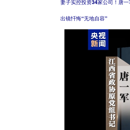
妻子实控投资34家公司！唐
出镜忏悔“无地自容”