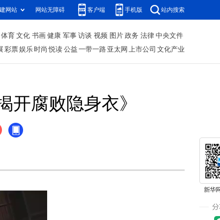
建网站
网站无障碍
客户端
手机版
站内搜索
体育
文化
书画
健康
军事
访谈
视频
图片
政务
法律
中央文件
展
彩票
娱乐
时尚
悦读
公益
一带一路
亚太网
上市公司
文化产业
揭开腐败隐身衣》