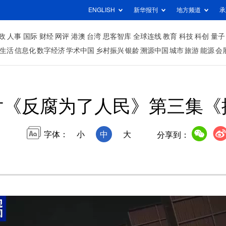
ENGLISH
新华报刊
地方频道
承
政
人事
国际
财经
网评
港澳
台湾
思客智库
全球连线
教育
科技
科创
量子
生活
信息化
数字经济
学术中国
乡村振兴
银龄
溯源中国
城市
旅游
能源
会
片《反腐为了人民》第三集《
字体：
小
中
大
分享到：