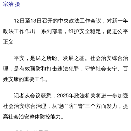
山东
河南
湖北
湖南
宗治 摄
广东
广西
海南
重庆
12日至13日召开的中央政法工作会议，对新一年
四川
贵州
云南
西藏
政法工作作出一系列部署，维护安全稳定，促进公平
陕西
甘肃
青海
宁夏
正义。
新疆
内蒙古
黑龙江
平安，是民之所盼、发展之基。社会治安综合治
理，是有效预防和打击违法犯罪，守护社会安宁、百
多语种频道
姓安康的重要工作。
English
Español
Français
عربى
记者从会议获悉，2025年政法机关将进一步加强
Русский язык
日本語
한국어
社会治安综合治理，从“惩”“防”“管”三个方面发力，提
Deutsch
Português
高社会治安整体防控能力。