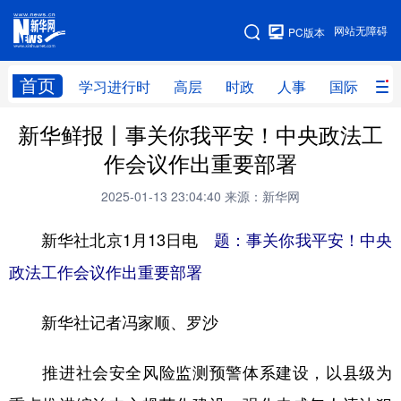
手机版
网站无障碍
PC版本
网站地图
首页
学习进行时
高层
时政
人事
国际
财
新华鲜报丨事关你我平安！中央政法工
学习进行时
高层
时政
人事
作会议作出重要部署
国际
财经
网评
港澳
2025-01-13 23:04:40
来源：新华网
台湾
思客智库
全球连线
教育
新华社北京1月13日电
题：事关你我平安！中央
科技
科创
量子
体育
政法工作会议作出重要部署
文化
书画
健康
军事
新华社记者冯家顺、罗沙
访谈
视频
图片
政务
法律
中央文件
金融
汽车
推进社会安全风险监测预警体系建设，以县级为
食品
人居
信息化
数字经济