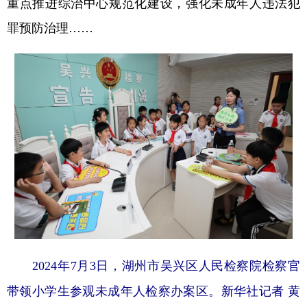
重点推进综治中心规范化建设，强化未成年人违法犯
罪预防治理……
学术中国
乡村振兴
银龄
溯源中国
城市
旅游
能源
会展
彩票
娱乐
时尚
悦读
公益
一带一路
亚太网
上市公司
文化产业
地方频道
北京
天津
河北
山西
辽宁
吉林
上海
江苏
2024年7月3日，湖州市吴兴区人民检察院检察官
浙江
安徽
福建
江西
带领小学生参观未成年人检察办案区。新华社记者 黄