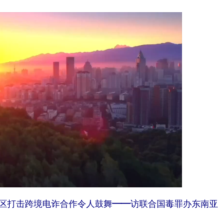
区打击跨境电诈合作令人鼓舞——访联合国毒罪办东南亚