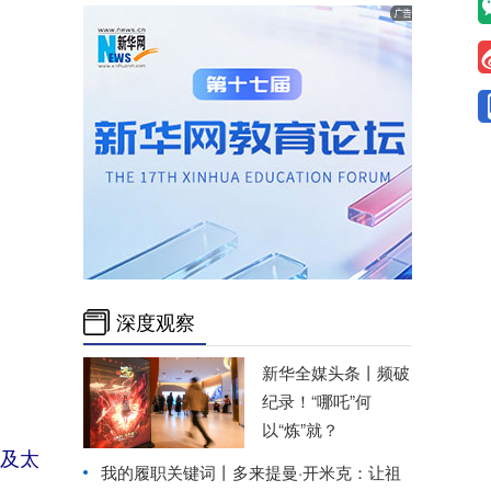
深度观察
新华全媒头条丨
频破
纪录！“哪吒”何
以“炼”就？
及太
我的履职关键词丨多来提曼·开米克：让祖