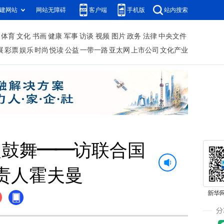
建网站
网站无障碍
客户端
手机版
站内搜索
体育
文化
书画
健康
军事
访谈
视频
图片
政务
法律
中央文件
展
彩票
娱乐
时尚
悦读
公益
一带一路
亚太网
上市公司
文化产业
人鼓舞——访联合国
责人霍夫曼