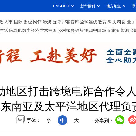
ENGLISH
新华报刊
地方频道
承
政
人事
国际
财经
网评
港澳
台湾
思客智库
全球连线
教育
科技
科创
量子
生活
信息化
数字经济
学术中国
乡村振兴
银龄
溯源中国
城市
旅游
能源
会
动地区打击跨境电诈合作令
办东南亚及太平洋地区代理负
字体：
小
中
大
分享到：