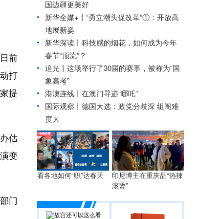
国边疆更美好
新华全媒+丨
“勇立潮头促改革”①：开放高
地展新姿
新华深读丨科技感的烟花，如何成为今年
春节“顶流”？
日前
追光丨
这场举行了30届的赛事，被称为“国
动打
象高考”
家提
港澳连线丨
在澳门寻迹“哪吒”
国际观察丨
德国大选：政党分歧深 组阁难
度大
办估
象演变
看各地如何“职”达春天
印尼博主在重庆品“热辣
滚烫”
部门