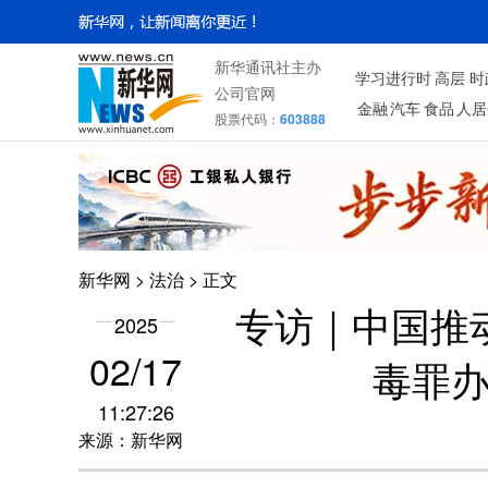
新华通讯社主办
学习进行时
高层
时
公司官网
金融
汽车
食品
人居
股票代码：
603888
新华网
>
法治
> 正文
专访｜中国推
2025
02/17
毒罪
11:27:26
来源：新华网