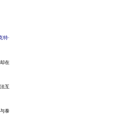
克特·
却在
法互
与泰