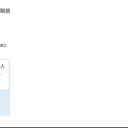
期措
施歌】
人