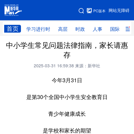
手机版
网站无障碍
PC版本
网站地图
首页
学习进行时
高层
时政
人事
国际
财
中小学生常见问题法律指南，家长请惠
学习进行时
高层
时政
人事
存
国际
财经
网评
港澳
2025-03-31 16:59:38
来源：新华社
台湾
思客智库
全球连线
教育
今年3月31日
科技
科创
量子
体育
文化
书画
健康
军事
是第30个全国中小学生安全教育日
访谈
视频
图片
政务
青少年健康成长
法律
中央文件
金融
汽车
是学校和家长的期望
食品
人居
信息化
数字经济