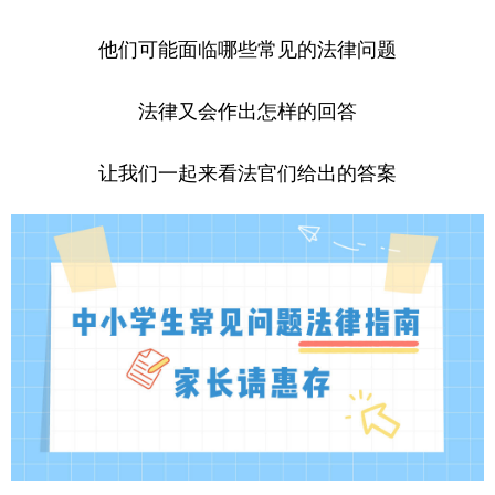
学术中国
乡村振兴
银龄
溯源中国
他们可能面临哪些常见的法律问题
城市
旅游
能源
会展
法律又会作出怎样的回答
彩票
娱乐
时尚
悦读
让我们一起来看法官们给出的答案
公益
一带一路
亚太网
上市公司
文化产业
地方频道
北京
天津
河北
山西
辽宁
吉林
上海
江苏
浙江
安徽
福建
江西