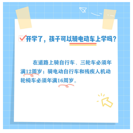
山东
河南
湖北
湖南
广东
广西
海南
重庆
四川
贵州
云南
西藏
陕西
甘肃
青海
宁夏
新疆
内蒙古
黑龙江
多语种频道
English
Español
Français
عربى
Русский язык
日本語
한국어
Deutsch
Português