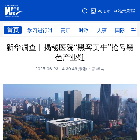
手机版
网站无障碍
PC版本
网站地图
首页
学习进行时
高层
时政
人事
国际
财
新华调查丨揭秘医院“黑客黄牛”抢号黑
学习进行时
高层
时政
人事
色产业链
国际
财经
网评
港澳
2025-06-23 14:30:49
来源：新华网
台湾
思客智库
全球连线
教育
科技
科创
量子
体育
文化
书画
健康
军事
访谈
视频
图片
政务
法律
中央文件
金融
汽车
食品
人居
信息化
数字经济