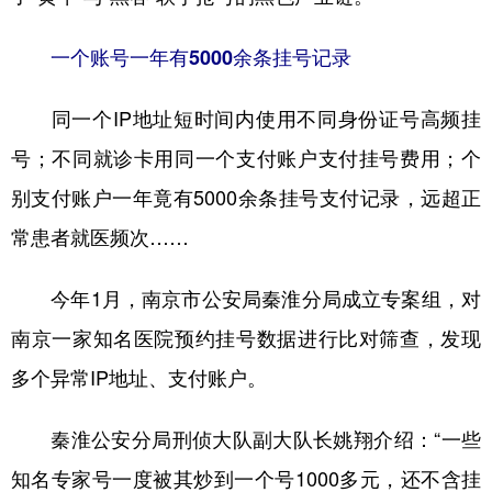
山东
河南
湖北
湖南
广东
广西
海南
重庆
一个账号一年有5000余条挂号记录
四川
贵州
云南
西藏
同一个IP地址短时间内使用不同身份证号高频挂
陕西
甘肃
青海
宁夏
号；不同就诊卡用同一个支付账户支付挂号费用；个
新疆
内蒙古
黑龙江
别支付账户一年竟有5000余条挂号支付记录，远超正
常患者就医频次……
多语种频道
今年1月，南京市公安局秦淮分局成立专案组，对
English
Español
Français
عربى
南京一家知名医院预约挂号数据进行比对筛查，发现
Русский язык
日本語
한국어
多个异常IP地址、支付账户。
Deutsch
Português
秦淮公安分局刑侦大队副大队长姚翔介绍：“一些
知名专家号一度被其炒到一个号1000多元，还不含挂