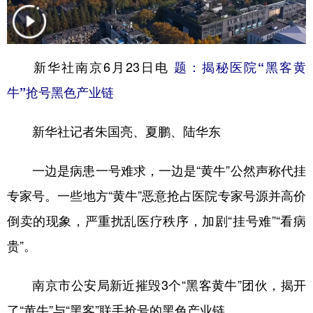
学术中国
乡村振兴
银龄
溯源中国
城市
旅游
能源
会展
新华社南京6月23日电
题：揭秘医院“黑客黄
彩票
娱乐
时尚
悦读
牛”抢号黑色产业链
公益
一带一路
亚太网
上市公司
新华社记者朱国亮、夏鹏、陆华东
文化产业
一边是病患一号难求，一边是“黄牛”公然声称代挂
专家号。一些地方“黄牛”恶意抢占医院专家号源并高价
地方频道
倒卖的现象，严重扰乱医疗秩序，加剧“挂号难”“看病
北京
天津
河北
山西
贵”。
辽宁
吉林
上海
江苏
南京市公安局新近摧毁3个“黑客黄牛”团伙，揭开
浙江
安徽
福建
江西
了“黄牛”与“黑客”联手抢号的黑色产业链。