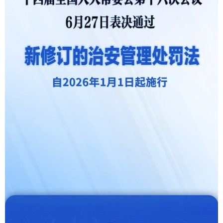
山东
河南
湖北
湖南
广东
广西
海南
重庆
四川
贵州
云南
西藏
陕西
甘肃
青海
宁夏
新疆
内蒙古
黑龙江
多语种频道
English
Español
Français
عربى
Русский язык
日本語
한국어
Deutsch
Português