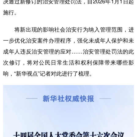
决通过新修订的治安管理处罚法，自2026年1月1日起
施行。
学术中国
乡村振兴
银龄
溯源中国
城市
旅游
能源
会展
将新出现的影响社会治安行为纳入管理范围，进
彩票
娱乐
时尚
悦读
一步优化治安案件办理程序，强化未成年人保护和未
公益
一带一路
亚太网
上市公司
成年人违反治安管理的应对……治安管理处罚法的此
次修订，将对公民日常生活和权利保障带来哪些影
文化产业
响，“新华视点”记者对此进行了梳理。
地方频道
北京
天津
河北
山西
辽宁
吉林
上海
江苏
浙江
安徽
福建
江西