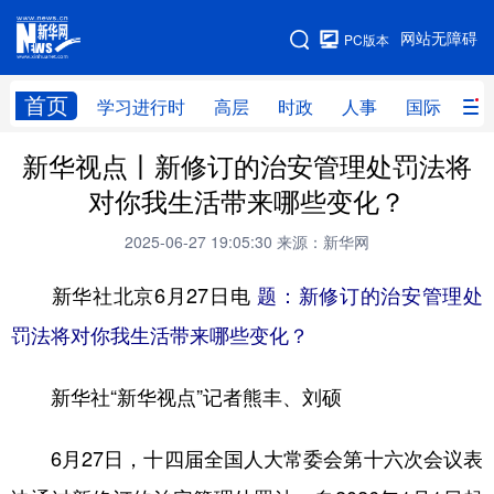
手机版
网站无障碍
PC版本
网站地图
首页
学习进行时
高层
时政
人事
国际
财
新华视点丨新修订的治安管理处罚法将
学习进行时
高层
时政
人事
对你我生活带来哪些变化？
国际
财经
网评
港澳
2025-06-27 19:05:30
来源：新华网
台湾
思客智库
全球连线
教育
新华社北京6月27日电
题：新修订的治安管理处
科技
科创
量子
体育
罚法将对你我生活带来哪些变化？
文化
书画
健康
军事
新华社“新华视点”记者熊丰、刘硕
访谈
视频
图片
政务
法律
中央文件
金融
汽车
6月27日，十四届全国人大常委会第十六次会议表
食品
人居
信息化
数字经济