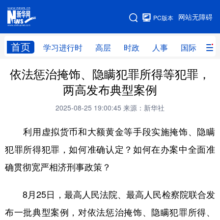
手机版
网站无障碍
PC版本
网站地图
首页
学习进行时
高层
时政
人事
国际
财
依法惩治掩饰、隐瞒犯罪所得等犯罪，
学习进行时
高层
时政
人事
两高发布典型案例
国际
财经
网评
港澳
2025-08-25 19:00:45
来源：新华社
台湾
思客智库
全球连线
教育
利用虚拟货币和大额黄金等手段实施掩饰、隐瞒
科技
科创
量子
体育
犯罪所得犯罪，如何准确认定？如何在办案中全面准
文化
书画
健康
军事
确贯彻宽严相济刑事政策？
访谈
视频
图片
政务
8月25日，最高人民法院、最高人民检察院联合发
法律
中央文件
金融
汽车
布一批典型案例，对依法惩治掩饰、隐瞒犯罪所得、
食品
人居
信息化
数字经济