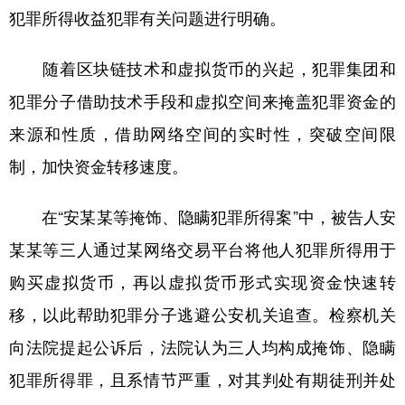
犯罪所得收益犯罪有关问题进行明确。
学术中国
乡村振兴
银龄
溯源中国
随着区块链技术和虚拟货币的兴起，犯罪集团和
城市
旅游
能源
会展
犯罪分子借助技术手段和虚拟空间来掩盖犯罪资金的
彩票
娱乐
时尚
悦读
来源和性质，借助网络空间的实时性，突破空间限
公益
一带一路
亚太网
上市公司
制，加快资金转移速度。
文化产业
在“安某某等掩饰、隐瞒犯罪所得案”中，被告人安
某某等三人通过某网络交易平台将他人犯罪所得用于
地方频道
购买虚拟货币，再以虚拟货币形式实现资金快速转
北京
天津
河北
山西
移，以此帮助犯罪分子逃避公安机关追查。检察机关
辽宁
吉林
上海
江苏
向法院提起公诉后，法院认为三人均构成掩饰、隐瞒
浙江
安徽
福建
江西
犯罪所得罪，且系情节严重，对其判处有期徒刑并处