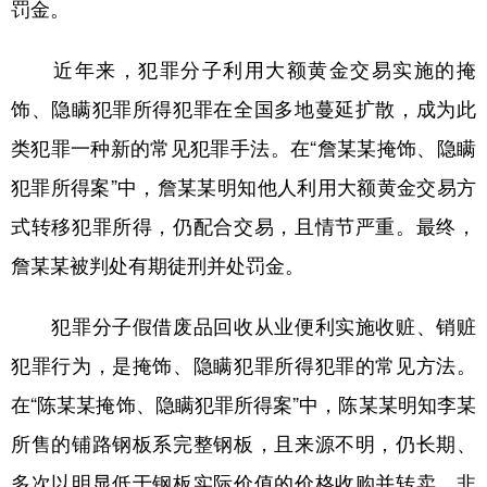
山东
河南
湖北
湖南
罚金。
广东
广西
海南
重庆
近年来，犯罪分子利用大额黄金交易实施的掩
四川
贵州
云南
西藏
饰、隐瞒犯罪所得犯罪在全国多地蔓延扩散，成为此
陕西
甘肃
青海
宁夏
类犯罪一种新的常见犯罪手法。在“詹某某掩饰、隐瞒
犯罪所得案”中，詹某某明知他人利用大额黄金交易方
新疆
内蒙古
黑龙江
式转移犯罪所得，仍配合交易，且情节严重。最终，
詹某某被判处有期徒刑并处罚金。
多语种频道
English
Español
Français
عربى
犯罪分子假借废品回收从业便利实施收赃、销赃
Русский язык
日本語
한국어
犯罪行为，是掩饰、隐瞒犯罪所得犯罪的常见方法。
在“陈某某掩饰、隐瞒犯罪所得案”中，陈某某明知李某
Deutsch
Português
所售的铺路钢板系完整钢板，且来源不明，仍长期、
多次以明显低于钢板实际价值的价格收购并转卖，非