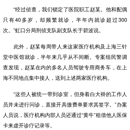
山东
河南
湖北
湖南
“经过侦查，我们锁定了医院职工赵某。他和配偶
广东
广西
海南
重庆
只有40多岁，却频繁就诊，半年内就诊超过300
四川
贵州
云南
西藏
次。”虹口分局刑侦支队副支队长于碧波说。
陕西
甘肃
青海
宁夏
此外，赵某每周带人来这家医疗机构及上海三针
新疆
内蒙古
黑龙江
堂中医馆就诊，半年来几乎从不间断。专案组民警调
查发现，赵某在内的多名人员驾驶专用商务车，在上
多语种频道
海不同地点集中接人，送到上述两家医疗机构。
English
Español
Français
عربى
“这些人被统一带到诊室，但身着白大褂的工作人
Русский язык
日本語
한국어
员并未进行问诊，直接开具缴费单要求其签字。”办案
Deutsch
Português
人员说，医疗机构内部人员还通过“黄牛”租借他人医保
卡来虚开诊疗记录等。