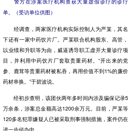
警方在涉案医疗机构查获大量虚假诊疗的诊疗
单。（受访单位供图）
经调查，两家医疗机构实际控制人为严某，其名
下还有一家中药饮片厂。严某联合机构股东、高管，
以业绩和升职等为由，威逼诱导职工虚开大量诊疗项
目，并利用中药饮片厂套取贵重药材。“开出来的党
参、鹿茸等贵重药材被私吞，再用价值不到1%的廉价
药材串换。”于碧波说。
经初步查明，该团伙两年多时间内涉及骗保记录5
万余条，涉案总金额高达1200余万元。目前，严某等
120多名犯罪嫌疑人已被采取刑事强制措施，案件仍在
进一步侦办中。