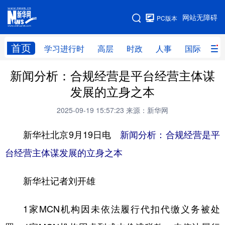
手机版
网站无障碍
PC版本
网站地图
首页
学习进行时
高层
时政
人事
国际
财
新闻分析：合规经营是平台经营主体谋
学习进行时
高层
时政
人事
发展的立身之本
国际
财经
网评
港澳
2025-09-19 15:57:23
来源：新华网
台湾
思客智库
全球连线
教育
新华社北京9月19日电
新闻分析：合规经营是平
科技
科创
量子
体育
台经营主体谋发展的立身之本
文化
书画
健康
军事
新华社记者刘开雄
访谈
视频
图片
政务
法律
中央文件
金融
汽车
1家MCN机构因未依法履行代扣代缴义务被处
食品
人居
信息化
数字经济