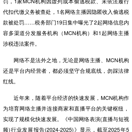
罚，1家MCN机构因虚列成本偷逃税款、未依法履行
代扣代缴义务被查处，1名网络主播因隐匿收入偷逃税
学术中国
乡村振兴
银龄
溯源中国
款被处罚……税务部门19日集中曝光了2起网络信息内
城市
旅游
能源
会展
容多渠道分发服务机构（MCN机构）和1起网络主播
彩票
娱乐
时尚
悦读
涉税违法案件。
公益
一带一路
亚太网
上市公司
网络不是法外之地，无论是网络主播、MCN机构
文化产业
还是平台内经营者，都必须坚守合规底线，勿踩法律
红线。
地方频道
北京
天津
河北
山西
近年来，随着平台经济的快速发展，MCN机构作
为培育网络主播并连接商家和直播平台的关键枢纽，
辽宁
吉林
上海
江苏
实现了规模化快速发展。《中国网络表演(直播与短视
浙江
安徽
福建
江西
频)行业发展报告(2024-2025)》显示，截至2025年5