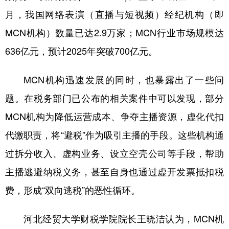
山东
河南
湖北
湖南
月，我国网络表演（直播与短视频）经纪机构（即
广东
广西
海南
重庆
MCN机构）数量已达2.9万家；MCN行业市场规模达
四川
贵州
云南
西藏
636亿元，预计2025年突破700亿元。
陕西
甘肃
青海
宁夏
MCN机构迅速发展的同时，也暴露出了一些问
新疆
内蒙古
黑龙江
题。在税务部门已公布的相关案件中可以发现，部分
MCN机构为降低运营成本、争夺主播资源，虚化代扣
多语种频道
代缴职责，将“避税”作为吸引主播的手段。这些机构通
English
Español
Français
عربى
过拆分收入、虚构业务、设立空壳公司等手段，帮助
Русский язык
日本語
한국어
主播逃避纳税义务，甚至自身也通过虚开发票抵扣税
费，形成“双向逃税”的恶性循环。
Deutsch
Português
河北经贸大学财税学院院长王晓洁认为，MCN机