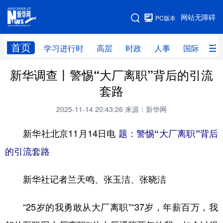
手机版
网站无障碍
PC版本
网站地图
首页
学习进行时
高层
时政
人事
国际
财
新华调查丨警惕“大厂离职”背后的引流
学习进行时
高层
时政
人事
套路
国际
财经
网评
港澳
2025-11-14 20:43:26
来源：新华网
台湾
思客智库
全球连线
教育
新华社北京11月14日电
题：警惕“大厂离职”背后
科技
科创
量子
体育
的引流套路
文化
书画
健康
军事
新华社记者兰天鸣、张玉洁、张晓洁
访谈
视频
图片
政务
法律
中央文件
金融
汽车
“25岁的我勇敢从大厂离职”“37岁，年薪百万，我
食品
人居
信息化
数字经济