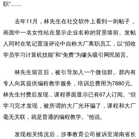
山东
河南
湖北
湖南
职”……
广东
广西
海南
重庆
去年11月，林先生在社交软件上看到一则帖子，
四川
贵州
云南
西藏
画面中一名女性站在显示企业名称的背景墙前。发帖
陕西
甘肃
青海
宁夏
人同时在笔记置顶评论中自称大厂离职员工，以“招收
新疆
内蒙古
黑龙江
学员学习计算机技能”和“免费”为噱头吸引网民留言。
林先生留言后，被引导加入一个微信群。群内有
多语种频道
专人向其提供编程教学服务，培训总费用为7880元。
English
Español
Français
عربى
林先生付费后发现，课程界面显示已有67人订阅。“但
Русский язык
日本語
한국어
学习完才发现，被所谓的大厂光环骗了，课程和大厂
毫无关联，就是普通的编程教学。”他说。
Deutsch
Português
发现相关情况后，涉事教育公司被诉至湖南省长