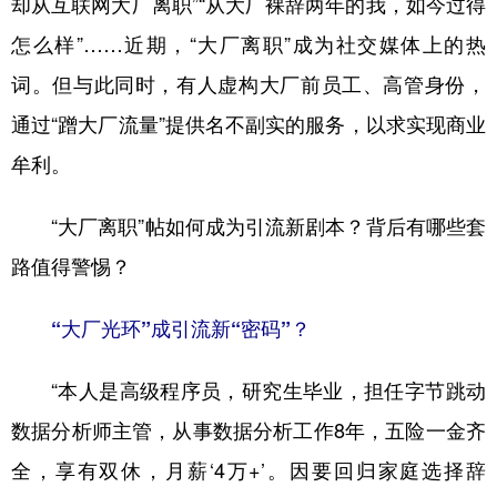
却从互联网大厂离职”“从大厂裸辞两年的我，如今过得
怎么样”……近期，“大厂离职”成为社交媒体上的热
学术中国
乡村振兴
银龄
溯源中国
词。但与此同时，有人虚构大厂前员工、高管身份，
城市
旅游
能源
会展
通过“蹭大厂流量”提供名不副实的服务，以求实现商业
彩票
娱乐
时尚
悦读
牟利。
公益
一带一路
亚太网
上市公司
“大厂离职”帖如何成为引流新剧本？背后有哪些套
文化产业
路值得警惕？
地方频道
“大厂光环”成引流新“密码”？
北京
天津
河北
山西
“本人是高级程序员，研究生毕业，担任字节跳动
辽宁
吉林
上海
江苏
数据分析师主管，从事数据分析工作8年，五险一金齐
浙江
安徽
福建
江西
全，享有双休，月薪‘4万+’。因要回归家庭选择辞