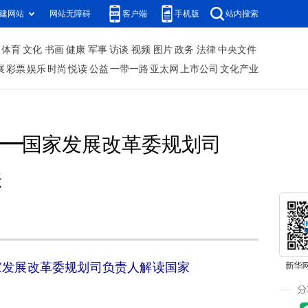
建网站
网站无障碍
客户端
手机版
站内搜索
体育
文化
书画
健康
军事
访谈
视频
图片
政务
法律
中央文件
展
彩票
娱乐
时尚
悦读
公益
一带一路
亚太网
上市公司
文化产业
——国家发展改革委规划司
法
家发展改革委规划司负责人解读国家