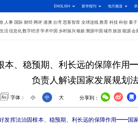
ENGLISH
新华报刊
地方频道
承
政
人事
国际
财经
网评
港澳
台湾
思客智库
全球连线
教育
科技
科创
量子
生活
信息化
数字经济
学术中国
乡村振兴
银龄
溯源中国
城市
旅游
能源
会
根本、稳预期、利长远的保障作用
负责人解读国家发展规划
字体：
小
中
大
分享到：
好发挥法治固根本、稳预期、利长远的保障作用——国