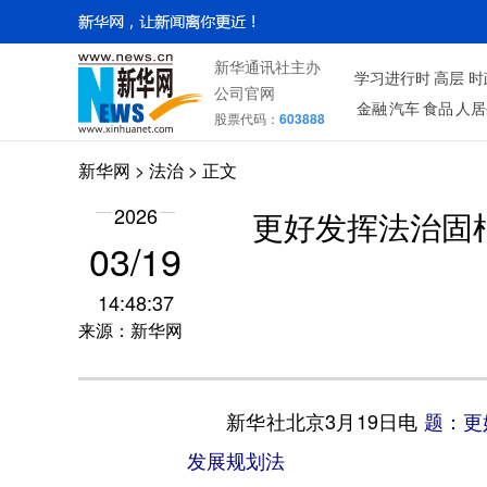
新华通讯社主办
学习进行时
高层
时
公司官网
金融
汽车
食品
人居
股票代码：
603888
新华网
>
法治
> 正文
2026
更好发挥法治固
03/19
14:48:37
来源：新华网
新华社北京3月19日电
题：更
发展规划法