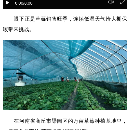
0:00
/0:00
学术中国
乡村振兴
银龄
溯源中国
眼下正是草莓销售旺季，连续低温天气给大棚保
城市
旅游
能源
会展
暖带来挑战。
彩票
娱乐
时尚
悦读
公益
一带一路
亚太网
上市公司
文化产业
地方频道
北京
天津
河北
山西
辽宁
吉林
上海
江苏
浙江
安徽
福建
江西
在河南省商丘市梁园区的万亩草莓种植基地里，