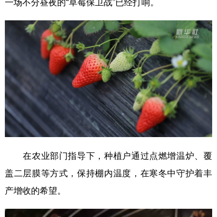
一场不分昼夜的“草莓保卫战”已经打响。
山东
河南
湖北
湖南
广东
广西
海南
重庆
四川
贵州
云南
西藏
陕西
甘肃
青海
宁夏
新疆
内蒙古
黑龙江
多语种频道
English
Español
Français
عربى
在农业部门指导下，种植户通过点燃增温炉、覆
Русский язык
日本語
한국어
盖二层膜等方式，保持棚内温度，在寒冬中守护着丰
Deutsch
Português
产增收的希望。