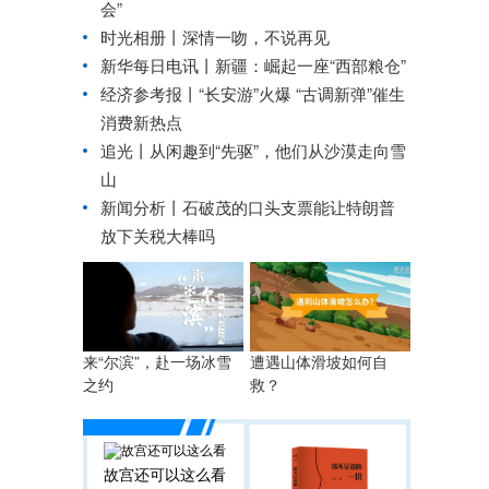
会”
时光相册丨深情一吻，不说再见
新华每日电讯丨
新疆：崛起一座“西部粮仓”
经济参考报丨
“长安游”火爆 “古调新弹”催生
消费新热点
追光丨
从闲趣到“先驱”，他们从沙漠走向雪
山
新闻分析丨石破茂的口头支票能让特朗普
放下关税大棒吗
来“尔滨”，赴一场冰雪
遭遇山体滑坡如何自
之约
救？
故宫还可以这么看