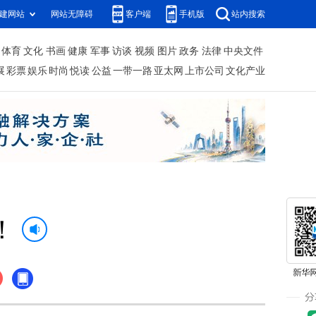
建网站
网站无障碍
客户端
手机版
站内搜索
体育
文化
书画
健康
军事
访谈
视频
图片
政务
法律
中央文件
展
彩票
娱乐
时尚
悦读
公益
一带一路
亚太网
上市公司
文化产业
！