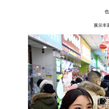
也
展示丰