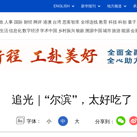
ENGLISH
新华报刊
地方频道
承
政
人事
国际
财经
网评
港澳
台湾
思客智库
全球连线
教育
科技
科创
量子
生活
信息化
数字经济
学术中国
乡村振兴
银龄
溯源中国
城市
旅游
能源
会
追光｜“尔滨”，太好吃了
字体：
小
中
大
分享到：