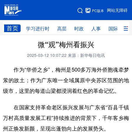
手机版
网站无障碍
PC版本
网站地图
首页
学习进行时
高层
时政
人事
国际
财
微“观”梅州看振兴
学习进行时
高层
时政
人事
2025-03-12 10:07:22
来源：新华每日电讯
国际
财经
网评
港澳
作为“华侨之乡”，梅州是500多万海外侨胞魂牵梦
台湾
思客智库
全球连线
教育
萦的故土；作为广东唯一全域属原中央苏区范围的地
科技
科创
量子
体育
级市，这里的每道山梁都浸润着红色的革命记忆。
文化
书画
健康
军事
访谈
视频
图片
政务
在国家支持革命老区振兴发展与广东省“百县千镇
万村高质量发展工程”持续推进的背景下，千年客乡梅
法律
中央文件
金融
汽车
州正焕发新颜，呈现出蓬勃向上的发展势头。
食品
人居
信息化
数字经济