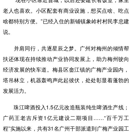
“现在小区靠近县城，以后还要建长者饭堂，家里
老人也喜欢。小区配套有商业设施，想买点啥、吃点
啥都特别方便。”已经入住的新铺镇象岭村村民李忠建
说。
并肩同行，共逐星辰之梦。广州对梅州的倾情帮
扶还体现在持续推动产业协同发展上，助力梅州驶向
经济发展的快车道。梅县区畲江镇的广梅产业园内，
塔吊林立，机器轰鸣声此起彼伏，处处彰显着蓬勃的
发展活力。
珠江啤酒投入1.5亿元改造瓶装纯生啤酒生产线；
广药王老吉斥资1亿元建设二期项目……“百千万工
程”实施以来，共有31名广州干部派遣到广梅产业园工