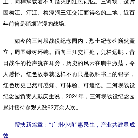
上，同样承载着不可磨灭的红色记忆。三河坝，这片
因梅江、汀江、梅潭河三江交汇而得名的土地，近百
年前曾是硝烟弥漫的战场。
如今的三河坝战役纪念园内，烈士纪念碑巍然矗
立，周围绿树环绕。面向三江交汇处，凭栏远眺，昔
日战斗的枪声犹在耳旁，历史的风云在胸中激荡，令
人感怀。红色故事就这样不再只是教科书上的铅字，
红色历史已然可感知、可体验、可追忆。三河坝战役
纪念园负责人戴庆生说，2024年，三河坝战役纪念园
累计接待参观人数62万余人次。
帮扶新篇章：“广州小镇”惠民生，产业共建显成
效