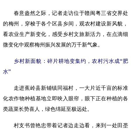
学术中国
乡村振兴
银龄
溯源中国
春意盎然之际，记者走访位于赣闽粤三省交界处
的梅州，穿梭于各个区县乡间，观农村建设新风貌，
城市
旅游
能源
会展
看农业生产新变化，感受乡村文旅新活力，在点滴细
彩票
娱乐
时尚
悦读
微变化中观察梅州振兴发展的万千新气象。
公益
一带一路
亚太网
上市公司
乡村新面貌：碎片耕地变集约，农村污水成“肥
文化产业
水”
地方频道
走进蕉岭县新铺镇同福村，一大片近千亩的标准
北京
天津
河北
山西
化农作物种植基地立即映入眼帘，眼下正在种植的各
辽宁
吉林
上海
江苏
类蔬菜长势喜人，绿色绵延至极远处。
浙江
安徽
福建
江西
村支书曾艳忠带着记者边走边看，来到一处田垄