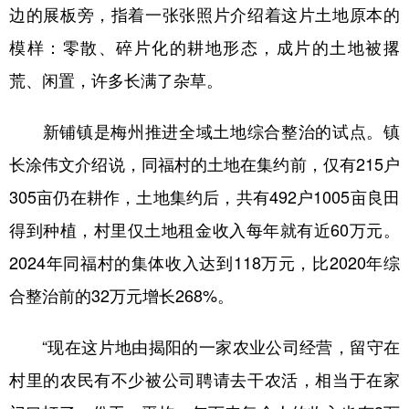
山东
河南
湖北
湖南
边的展板旁，指着一张张照片介绍着这片土地原本的
广东
广西
海南
重庆
模样：零散、碎片化的耕地形态，成片的土地被撂
荒、闲置，许多长满了杂草。
四川
贵州
云南
西藏
陕西
甘肃
青海
宁夏
新铺镇是梅州推进全域土地综合整治的试点。镇
新疆
内蒙古
黑龙江
长涂伟文介绍说，同福村的土地在集约前，仅有215户
305亩仍在耕作，土地集约后，共有492户1005亩良田
多语种频道
得到种植，村里仅土地租金收入每年就有近60万元。
2024年同福村的集体收入达到118万元，比2020年综
English
Español
Français
عربى
合整治前的32万元增长268%。
Русский язык
日本語
한국어
Deutsch
Português
“现在这片地由揭阳的一家农业公司经营，留守在
村里的农民有不少被公司聘请去干农活，相当于在家