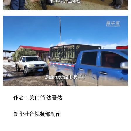
山东
河南
湖北
湖南
广东
广西
海南
重庆
四川
贵州
云南
西藏
陕西
甘肃
青海
宁夏
新疆
内蒙古
黑龙江
多语种频道
English
Español
Français
عربى
作者：关俏俏 达吾然
Русский язык
日本語
한국어
Deutsch
Português
新华社音视频部制作