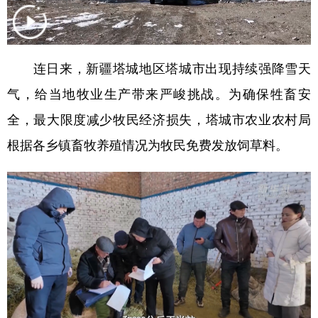
学术中国
乡村振兴
银龄
溯源中国
城市
旅游
能源
会展
连日来，新疆塔城地区塔城市出现持续强降雪天
彩票
娱乐
时尚
悦读
气，给当地牧业生产带来严峻挑战。为确保牲畜安
公益
一带一路
亚太网
上市公司
全，最大限度减少牧民经济损失，塔城市农业农村局
根据各乡镇畜牧养殖情况为牧民免费发放饲草料。
文化产业
地方频道
北京
天津
河北
山西
辽宁
吉林
上海
江苏
浙江
安徽
福建
江西