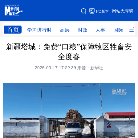
手机版
网站无障碍
PC版本
网站地图
首页
学习进行时
高层
时政
人事
国际
财
新疆塔城：免费“口粮”保障牧区牲畜安
学习进行时
高层
时政
人事
全度春
国际
财经
网评
港澳
2025-03-17 17:22:39
来源：新华社
台湾
思客智库
全球连线
教育
科技
科创
量子
体育
文化
书画
健康
军事
访谈
视频
图片
政务
法律
中央文件
金融
汽车
食品
人居
信息化
数字经济