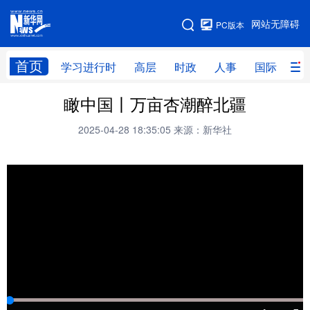
手机版
网站无障碍
PC版本
网站地图
首页
学习进行时
高层
时政
人事
国际
财
瞰中国丨万亩杏潮醉北疆
学习进行时
高层
时政
人事
2025-04-28 18:35:05
来源：新华社
国际
财经
网评
港澳
台湾
思客智库
全球连线
教育
科技
科创
量子
体育
文化
书画
健康
军事
访谈
视频
图片
政务
法律
中央文件
金融
汽车
食品
人居
信息化
数字经济