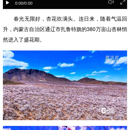
0:00
/0:00
学术中国
乡村振兴
银龄
溯源中国
春光无限好，杏花吹满头。连日来，随着气温回
城市
旅游
能源
会展
升，内蒙古自治区通辽市扎鲁特旗的380万亩山杏林悄
彩票
娱乐
时尚
悦读
然进入了盛花期。
公益
一带一路
亚太网
上市公司
文化产业
地方频道
北京
天津
河北
山西
辽宁
吉林
上海
江苏
浙江
安徽
福建
江西