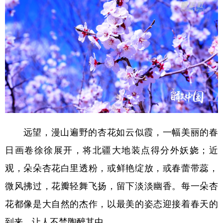
山东
河南
湖北
湖南
广东
广西
海南
重庆
四川
贵州
云南
西藏
陕西
甘肃
青海
宁夏
新疆
内蒙古
黑龙江
多语种频道
远望，漫山遍野的杏花如云似霞，一幅美丽的春
English
Español
Français
عربى
日画卷徐徐展开，将北疆大地装点得分外妖娆；近
Русский язык
日本語
한국어
观，朵朵杏花白里透粉，或鲜艳绽放，或春蕾带蕊，
微风拂过，花瓣轻舞飞扬，留下淡淡幽香。每一朵杏
Deutsch
Português
花都像是大自然的杰作，以最美的姿态迎接着春天的
到来，让人不禁陶醉其中。