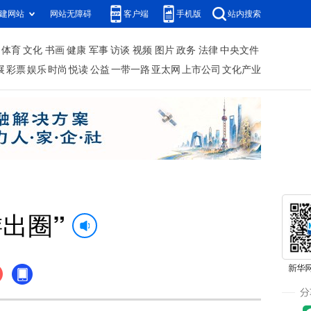
建网站
网站无障碍
客户端
手机版
站内搜索
体育
文化
书画
健康
军事
访谈
视频
图片
政务
法律
中央文件
展
彩票
娱乐
时尚
悦读
公益
一带一路
亚太网
上市公司
文化产业
出圈”