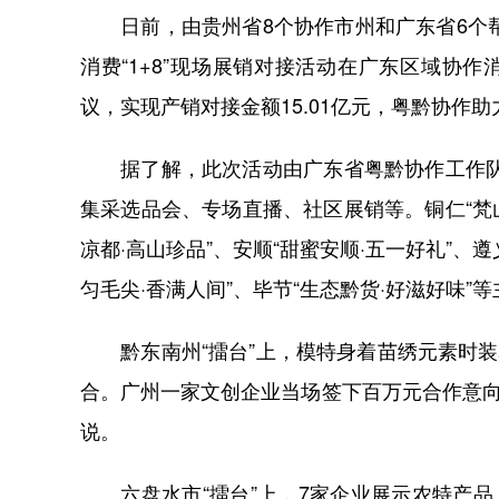
日前，由贵州省8个协作市州和广东省6个帮扶
消费“1+8”现场展销对接活动在广东区域协
议，实现产销对接金额15.01亿元，粤黔协作助
据了解，此次活动由广东省粤黔协作工作队主
集采选品会、专场直播、社区展销等。铜仁“梵山
凉都·高山珍品”、安顺“甜蜜安顺·五一好礼”、遵
匀毛尖·香满人间”、毕节“生态黔货·好滋好味”
黔东南州“擂台”上，模特身着苗绣元素时装
合。广州一家文创企业当场签下百万元合作意向
说。
六盘水市“擂台”上，7家企业展示农特产品