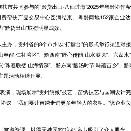
市共同参与的“黔货出山·八仙过海”2025年粤黔协作
作消费帮扶产品交易中心圆满结束。粤黔两地152家企业
力“黔货出山”取得明显成效。
办，贵州省的8个市州以“打擂台”的形式举行渠道对接
春醒·仁礼湾区”、黔西南“匠心传韵·山水滋味”、六盘水
义“珠遵联璧·山海情深”、黔东南“酸汤时节·味蕴苗乡”、黔
等主题活动相继开展。
表演，现场展示“贵州绣娘”技艺，苗绣技艺与国潮设计
协议，“我们要让苗绣走进更多年轻人的衣柜。”该企业
、旅游资源，以得天独厚的“凉都”名片吸引了众人眼光