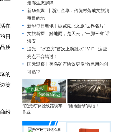
走廊生态屏障
新华全媒+丨
浙江金华：传统村落成文旅消
费目的地
活在
新华每日电讯丨
纵览湖北文旅“世界名片”
文旅新探｜黔地雨，楚天云，“一脚三省”话
29日
洪安
种品质
追光丨
“水立方”首次上演跳水“1V1”，这些
亮点不容错过！
国际观察丨
美乌矿产协议更像“救急用的创
可贴”?
琢的
一边赞
“沉浸式”体验铁路调车
“陆地航母”集结！
商纷
作业