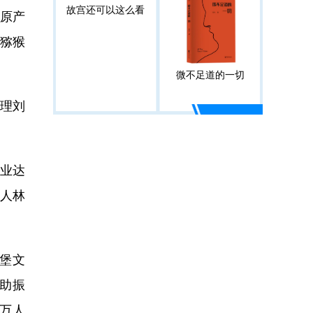
故宫还可以这么看
+原产
水猕猴
微不足道的一切
理刘
业达
责人林
堡文
、助振
0万人