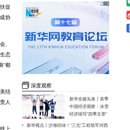
帮扶促
达成协
会、
“生态
南“都
深度观察
完美结
新华全媒头条丨
首季
负责人
中国经济观察：冰雪
经济续写“四季文章”
新华视点丨
沙海织绿！“三北”工程筑牢河西
，线上