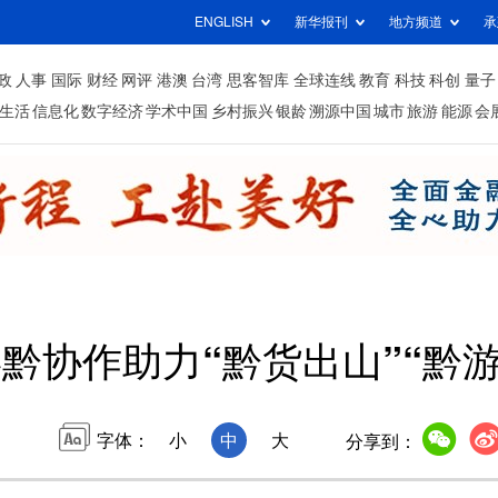
ENGLISH
新华报刊
地方频道
承
政
人事
国际
财经
网评
港澳
台湾
思客智库
全球连线
教育
科技
科创
量子
生活
信息化
数字经济
学术中国
乡村振兴
银龄
溯源中国
城市
旅游
能源
会
黔协作助力“黔货出山”“黔游
字体：
小
中
大
分享到：