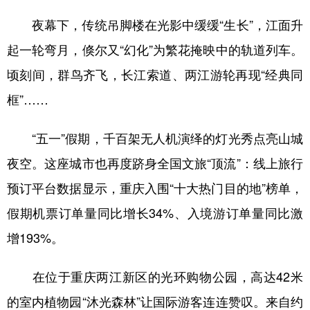
夜幕下，传统吊脚楼在光影中缓缓“生长”，江面升
学术中国
乡村振兴
银龄
溯源中国
起一轮弯月，倏尔又“幻化”为繁花掩映中的轨道列车。
城市
旅游
能源
会展
顷刻间，群鸟齐飞，长江索道、两江游轮再现“经典同
彩票
娱乐
时尚
悦读
框”……
公益
一带一路
亚太网
上市公司
“五一”假期，千百架无人机演绎的灯光秀点亮山城
文化产业
夜空。这座城市也再度跻身全国文旅“顶流”：线上旅行
预订平台数据显示，重庆入围“十大热门目的地”榜单，
地方频道
假期机票订单量同比增长34%、入境游订单量同比激
北京
天津
河北
山西
增193%。
辽宁
吉林
上海
江苏
在位于重庆两江新区的光环购物公园，高达42米
浙江
安徽
福建
江西
的室内植物园“沐光森林”让国际游客连连赞叹。来自约