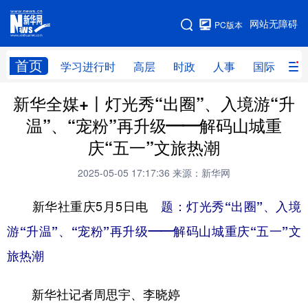
手机版
网站无障碍
PC版本
网站地图
首页
学习进行时
高层
时政
人事
国际
财
新华全媒+丨灯光秀“出圈”、入境游“升
学习进行时
高层
时政
人事
温”、“宠粉”再升级——解码山城重
国际
财经
网评
港澳
庆“五一”文旅热潮
台湾
思客智库
全球连线
教育
2025-05-05 17:17:36
来源：新华网
科技
科创
量子
体育
新华社重庆5月5日电
题：灯光秀“出圈”、入境
文化
书画
健康
军事
游“升温”、“宠粉”再升级——解码山城重庆“五一”文
访谈
视频
图片
政务
旅热潮
法律
中央文件
金融
汽车
新华社记者周思宇、李晓婷
食品
人居
信息化
数字经济