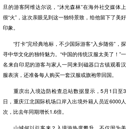
山东
河南
湖北
湖南
旦的游客阿维达尔说，“沐光森林”在海外社交媒体上
广东
广西
海南
重庆
很“火”，这次亲眼见到这一独特景致，给他留下了美好
四川
贵州
云南
西藏
印象。
陕西
甘肃
青海
宁夏
“打卡”完经典地标，不少国际游客“入乡随俗”，探
新疆
内蒙古
黑龙江
寻中华文化的独特魅力。“中国的传统汉服太美了！”一
名来自印尼的游客与家人一同来到磁器口古镇观看汉
多语种频道
服表演，还准备每人购买一套汉服或旗袍带回国。
English
Español
Français
عربى
重庆出入境边防检查总站数据显示，5月1日至3
Русский язык
日本語
한국어
日，重庆江北国际机场口岸入出境外籍人员近6000人
Deutsch
Português
次，比去年同期增长1.6倍。
山城何以引客来？入境游热度攀升，不仅因为美