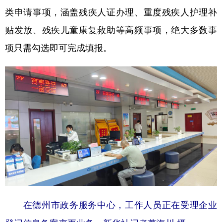
山东
河南
湖北
湖南
类申请事项，涵盖残疾人证办理、重度残疾人护理补
广东
广西
海南
重庆
贴发放、残疾儿童康复救助等高频事项，绝大多数事
四川
贵州
云南
西藏
项只需勾选即可完成填报。
陕西
甘肃
青海
宁夏
新疆
内蒙古
黑龙江
多语种频道
English
Español
Français
عربى
Русский язык
日本語
한국어
Deutsch
Português
在德州市政务服务中心，工作人员正在受理企业