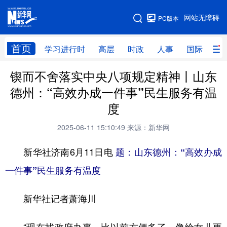
手机版
网站无障碍
PC版本
网站地图
首页
学习进行时
高层
时政
人事
国际
财
锲而不舍落实中央八项规定精神丨山东
学习进行时
高层
时政
人事
德州：“高效办成一件事”民生服务有温
国际
财经
网评
港澳
度
台湾
思客智库
全球连线
教育
2025-06-11 15:10:49
来源：新华网
科技
科创
量子
体育
新华社济南6月11日电
题：山东德州：“高效办成
文化
书画
健康
军事
一件事”民生服务有温度
访谈
视频
图片
政务
新华社记者萧海川
法律
中央文件
金融
汽车
食品
人居
信息化
数字经济