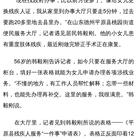
“现在找政府办事，比以前方便多了。像给女儿更
换残疾人证，我从家里到办事大厅只要走5分钟，过去
学术中国
乡村振兴
银龄
溯源中国
要跑20多里地去县里办。”在山东德州平原县桃园街道
城市
旅游
能源
会展
便民服务大厅，记者遇见居民韩毅刚。他的小女儿患
彩票
娱乐
时尚
悦读
有重度肢体残疾，最近刚做完矫正手术正在康复。
公益
一带一路
亚太网
上市公司
56岁的韩毅刚告诉记者，如今只要在服务大厅的
文化产业
柜台，填好一张表格就能为女儿申请办理各项涉残业
务。“不懂的地方，有工作人员帮忙解释；忘带一些材
地方频道
料，也能先办理再补交。这里的服务，我很满意。”韩
北京
天津
河北
山西
毅刚说。
辽宁
吉林
上海
江苏
在大厅里，记者见到韩毅刚所说的表格——《平
浙江
安徽
福建
江西
原县残疾人服务“一件事”申请表》。表格正反面印着12