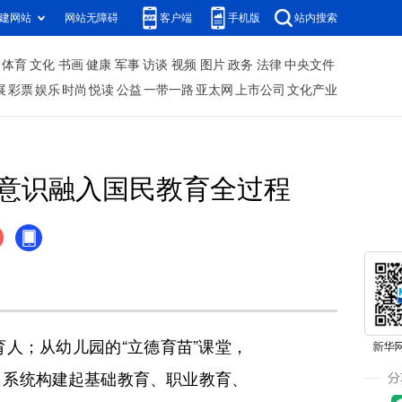
建网站
网站无障碍
客户端
手机版
站内搜索
体育
文化
书画
健康
军事
访谈
视频
图片
政务
法律
中央文件
展
彩票
娱乐
时尚
悦读
公益
一带一路
亚太网
上市公司
文化产业
意识融入国民教育全过程
；从幼儿园的“立德育苗”课堂，
，系统构建起基础教育、职业教育、