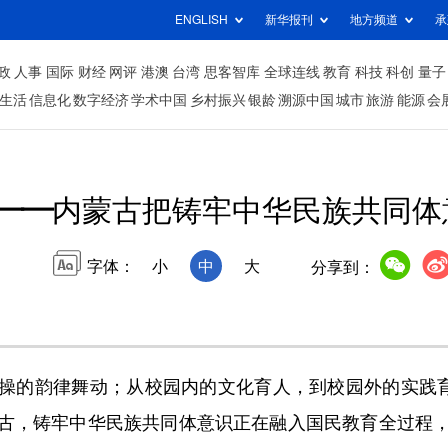
ENGLISH
新华报刊
地方频道
承
政
人事
国际
财经
网评
港澳
台湾
思客智库
全球连线
教育
科技
科创
量子
生活
信息化
数字经济
学术中国
乡村振兴
银龄
溯源中国
城市
旅游
能源
会
——内蒙古把铸牢中华民族共同体
字体：
小
中
大
分享到：
的韵律舞动；从校园内的文化育人，到校园外的实践育人
古，铸牢中华民族共同体意识正在融入国民教育全过程