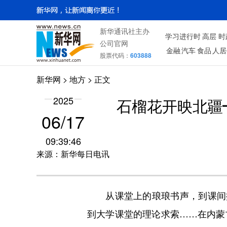
新华通讯社主办
学习进行时
高层
时
公司官网
金融
汽车
食品
人居
股票代码：
603888
新华网
>
地方
> 正文
2025
石榴花开映北疆
06/17
09:39:46
来源：新华每日电讯
从课堂上的琅琅书声，到课间操
到大学课堂的理论求索……在内蒙