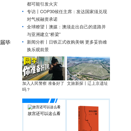
都可能引发火灾
专访丨COP30候任主席：发达国家须兑现
对气候融资承诺
全球瞭望丨澳媒：澳须走出自己的道路并
与亚洲建立“桥梁”
届毕
新闻分析丨日铁正式收购美钢 更多妥协难
换乐观前景
加入人民警察 准备好了
文旅新探丨辽上京遗址
吗？
故宫还可以这么看