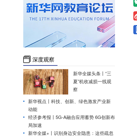
深度观察
新华全媒头条丨
“三
夏”机收减损一线观
察
新华视点丨
科技、创新、绿色激发产业新
动能
经济参考报丨
5G-A融合应用蓄势 6G创新布
局加速
新华全媒+丨
识别身边安全隐患：这些疏忽