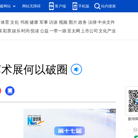
建网站
网站无障碍
客户端
手机版
站内搜索
体育
文化
书画
健康
军事
访谈
视频
图片
政务
法律
中央文件
展
彩票
娱乐
时尚
悦读
公益
一带一路
亚太网
上市公司
文化产业
艺术展何以破圈