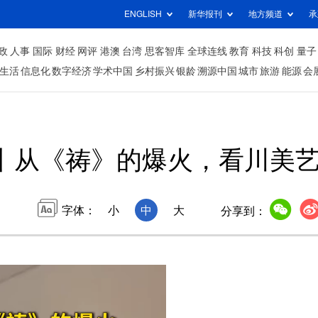
ENGLISH
新华报刊
地方频道
承
政
人事
国际
财经
网评
港澳
台湾
思客智库
全球连线
教育
科技
科创
量子
生活
信息化
数字经济
学术中国
乡村振兴
银龄
溯源中国
城市
旅游
能源
会
丨从《祷》的爆火，看川美
字体：
小
中
大
分享到：