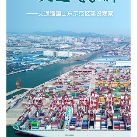
学术中国
乡村振兴
银龄
溯源中国
城市
旅游
能源
会展
彩票
娱乐
时尚
悦读
公益
一带一路
亚太网
上市公司
文化产业
地方频道
北京
天津
河北
山西
辽宁
吉林
上海
江苏
浙江
安徽
福建
江西