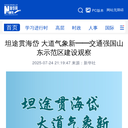
手机版
网站无障碍
PC版本
网站地图
首页
学习进行时
高层
时政
人事
国际
财
坦途贯海岱 大道气象新——交通强国山
学习进行时
高层
时政
人事
东示范区建设观察
国际
财经
网评
港澳
2025-07-24 21:19:47
来源：新华社
台湾
思客智库
全球连线
教育
科技
科创
量子
体育
文化
书画
健康
军事
访谈
视频
图片
政务
法律
中央文件
金融
汽车
食品
人居
信息化
数字经济