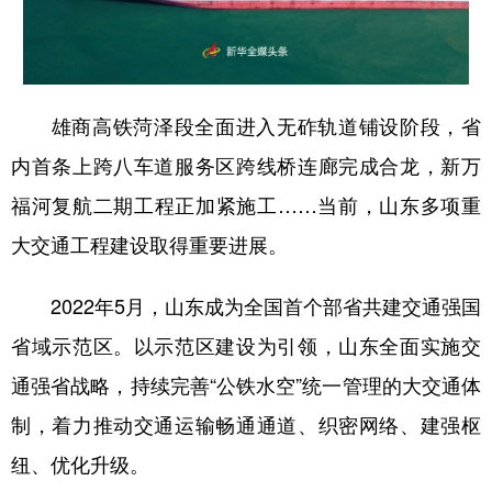
山东
河南
湖北
湖南
广东
广西
海南
重庆
四川
贵州
云南
西藏
雄商高铁菏泽段全面进入无砟轨道铺设阶段，省
陕西
甘肃
青海
宁夏
内首条上跨八车道服务区跨线桥连廊完成合龙，新万
新疆
内蒙古
黑龙江
福河复航二期工程正加紧施工……当前，山东多项重
大交通工程建设取得重要进展。
多语种频道
2022年5月，山东成为全国首个部省共建交通强国
English
Español
Français
عربى
省域示范区。以示范区建设为引领，山东全面实施交
Русский язык
日本語
한국어
通强省战略，持续完善“公铁水空”统一管理的大交通体
Deutsch
Português
制，着力推动交通运输畅通通道、织密网络、建强枢
纽、优化升级。