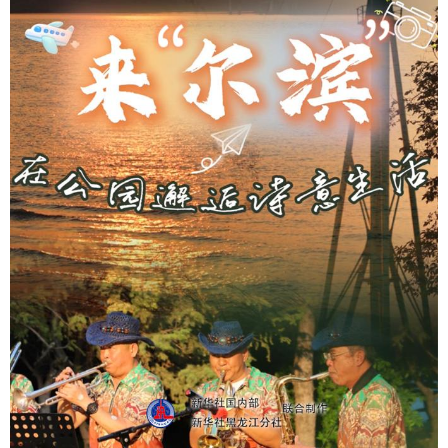
学术中国
乡村振兴
银龄
溯源中国
城市
旅游
能源
会展
彩票
娱乐
时尚
悦读
公益
一带一路
亚太网
上市公司
文化产业
地方频道
北京
天津
河北
山西
辽宁
吉林
上海
江苏
浙江
安徽
福建
江西