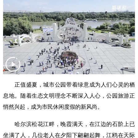
山东
河南
湖北
湖南
广东
广西
海南
重庆
四川
贵州
云南
西藏
陕西
甘肃
青海
宁夏
新疆
内蒙古
黑龙江
多语种频道
正值盛夏，城市公园带着绿意成为人们心灵的栖
English
Español
Français
عربى
息地。随着生态文明理念不断深入人心，公园旅游正
Русский язык
日本語
한국어
悄然兴起，成为市民休闲度假的新风尚。
Deutsch
Português
哈尔滨松花江畔，晚霞满天，在江边的石阶上已
坐满了人，几位老人在夕阳下翩翩起舞，江鸥在天际