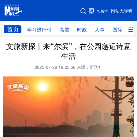
手机版
网站无障碍
PC版本
网站地图
首页
学习进行时
高层
时政
人事
国际
财
文旅新探丨来“尔滨”，在公园邂逅诗意
学习进行时
高层
时政
人事
生活
国际
财经
网评
港澳
2025-07-28 16:25:58
来源：新华社
台湾
思客智库
全球连线
教育
科技
科创
量子
体育
文化
书画
健康
军事
访谈
视频
图片
政务
法律
中央文件
金融
汽车
食品
人居
信息化
数字经济