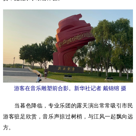
游客在音乐雕塑前合影。新华社记者 戴锦镕 摄
当暮色降临，专业乐团的露天演出常常吸引市民
游客驻足欣赏，音乐声掠过树梢，与江风一起飘向远
方。