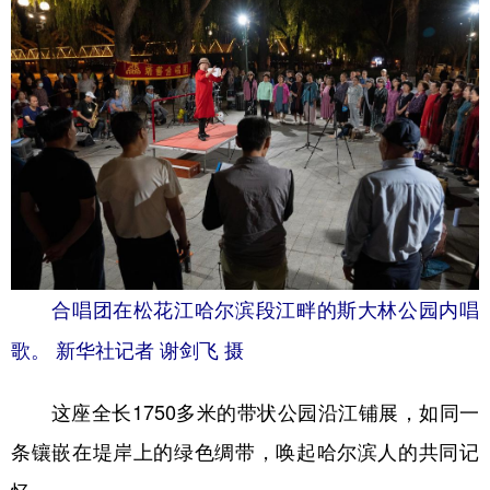
合唱团在松花江哈尔滨段江畔的斯大林公园内唱
歌。 新华社记者 谢剑飞 摄
这座全长1750多米的带状公园沿江铺展，如同一
条镶嵌在堤岸上的绿色绸带，唤起哈尔滨人的共同记