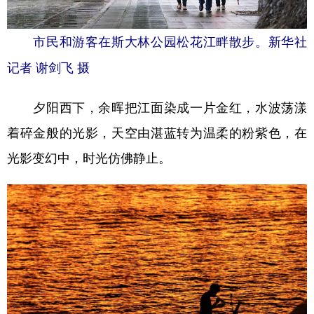
市民和游客在斯大林公园松花江畔散步。新华社
记者 谢剑飞 摄
夕阳西下，余晖把江面染成一片金红，水波荡漾
着碎金般的光影，天空由湛蓝转为温柔的粉紫色，在
光影变幻中，时光仿佛静止。