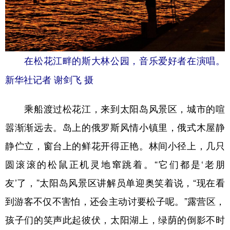
在松花江畔的斯大林公园，音乐爱好者在演唱。
新华社记者 谢剑飞 摄
乘船渡过松花江，来到太阳岛风景区，城市的喧
嚣渐渐远去。岛上的俄罗斯风情小镇里，俄式木屋静
静伫立，窗台上的鲜花开得正艳。林间小径上，几只
圆滚滚的松鼠正机灵地窜跳着。“它们都是‘老朋
友’了，”太阳岛风景区讲解员单迎奥笑着说，“现在看
到游客不仅不害怕，还会主动讨要松子呢。”露营区，
孩子们的笑声此起彼伏，太阳湖上，绿荫的倒影不时