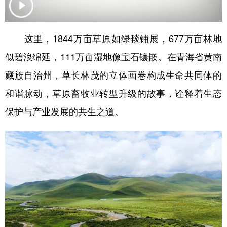
学术中国
乡村振兴
银龄
溯源中国
这里，1844万亩草原如绿毯铺展，677万亩林地
城市
旅游
能源
会展
似碧浪绵延，111万亩湿地像宝石镶嵌。在青海省黄南
彩票
娱乐
时尚
悦读
藏族自治州，草长林茂的立体画卷构成生命共同体的
公益
一带一路
亚太网
上市公司
和谐脉动，草原畜牧业转型升级的故事，诠释着生态
文化产业
保护与产业发展的共生之道。
地方频道
北京
天津
河北
山西
辽宁
吉林
上海
江苏
浙江
安徽
福建
江西