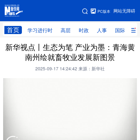
手机版
网站无障碍
PC版本
网站地图
首页
学习进行时
高层
时政
人事
国际
财
新华视点丨生态为笔 产业为墨：青海黄
学习进行时
高层
时政
人事
南州绘就畜牧业发展新图景
国际
财经
网评
港澳
2025-09-17 14:24:42
来源：新华社
台湾
思客智库
全球连线
教育
科技
科创
量子
体育
文化
书画
健康
军事
访谈
视频
图片
政务
法律
中央文件
金融
汽车
食品
人居
信息化
数字经济