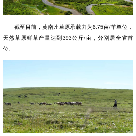
山东
河南
湖北
湖南
广东
广西
海南
重庆
截至目前，黄南州草原承载力为6.75亩/羊单位，
四川
贵州
云南
西藏
天然草原鲜草产量达到393公斤/亩，分别居全省首
陕西
甘肃
青海
宁夏
位。
新疆
内蒙古
黑龙江
多语种频道
English
Español
Français
عربى
Русский язык
日本語
한국어
Deutsch
Português