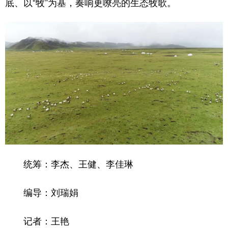
底、以“牧”为基，奏响更嘹亮的生态牧歌。
统筹：李杰、王健、李佳琳
编导：刘瑞娟
记者：王艳