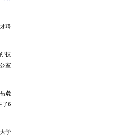
才聘
“技
公室
岳麓
生了6
大学