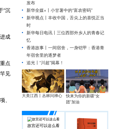
发布
“沉
新华全媒+丨
小甘薯中的“富农密码”
新华视点丨
丰收中国，舌尖上的喜悦正当
时
新华每日电讯丨
三位西部外乡人的青春记
进成
忆
香港故事丨
一间宿舍，一身铠甲：香港青
年宿舍里的逐梦者
追光丨
“川超”揭幕！
重点
立竿见
大美江西丨丛林问禅心
快来为你的新疆“女
余项、
团”加油
。
故宫还可以这么看