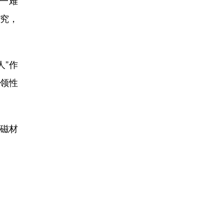
一难
究，
人”作
领性
电磁材