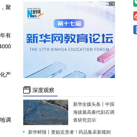
，聚
去年有
000
化产
深度观察
新华全媒头条丨
中国
海拔最高秦代刻石调
地调
查研究启示
新华鲜报丨更贴近患者！药品集采新规则