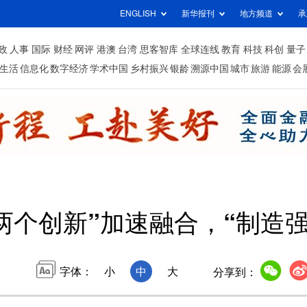
ENGLISH
新华报刊
地方频道
承
政
人事
国际
财经
网评
港澳
台湾
思客智库
全球连线
教育
科技
科创
量子
生活
信息化
数字经济
学术中国
乡村振兴
银龄
溯源中国
城市
旅游
能源
会
两个创新”加速融合，“制造
字体：
小
中
大
分享到：