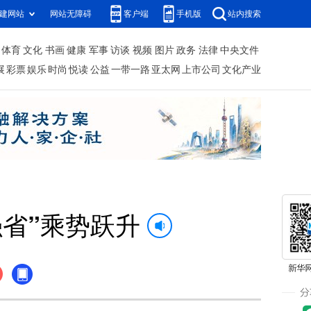
建网站
网站无障碍
客户端
手机版
站内搜索
体育
文化
书画
健康
军事
访谈
视频
图片
政务
法律
中央文件
展
彩票
娱乐
时尚
悦读
公益
一带一路
亚太网
上市公司
文化产业
强省”乘势跃升