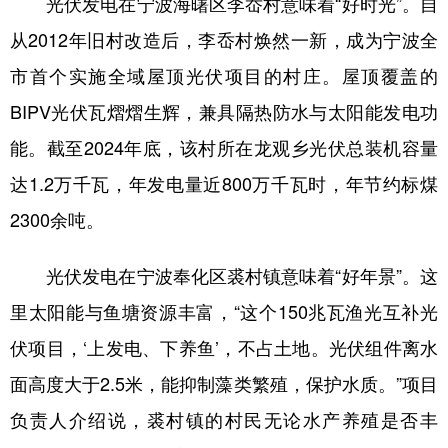
光伏发电在宁波海曙区李岙村意味着“好时光”。自
从2012年旧村改造后，李岙村焕然一新，成为宁波全
市首个实施全域屋顶光伏项目的村庄。屋顶覆盖的
BIPV光伏瓦熠熠生辉，兼具隔热防水与太阳能发电功
能。截至2024年底，该村所在龙观乡光伏总装机容量
达1.2万千瓦，年发电量近800万千瓦时，年节约标煤
2300余吨。
光伏发电在宁波奉化区裘村镇意味着“好年景”。这
里太阳能与鱼塘资源丰富，“这个150兆瓦渔光互补光
伏项目，‘上发电、下养鱼’，不占土地。光伏组件离水
面高度大于2.5米，能抑制藻类繁殖，保护水质。”项目
负责人介绍说，裘村镇的村民无论水产养殖是否丰