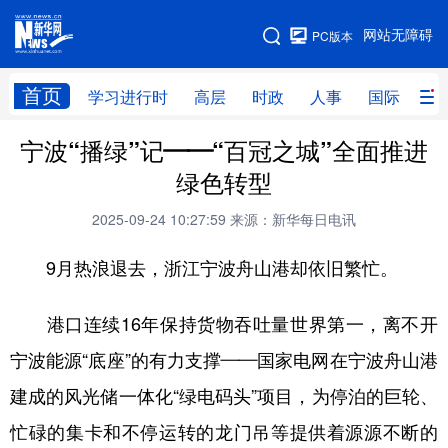
手机版
网站无障碍
PC版本
网站地图
首页
学习进行时
高层
时政
人事
国际
财
宁波“播绿”记——“百冠之城”全面推进
学习进行时
高层
时政
人事
绿色转型
国际
财经
网评
港澳
2025-09-24 10:27:59
来源：新华每日电讯
台湾
思客智库
全球连线
教育
9月热浪退去，浙江宁波舟山港却依旧繁忙。
科技
科创
量子
体育
文化
书画
健康
军事
港口连续16年保持货物吞吐量世界第一，离不开
宁波能源“底座”的有力支撑——国家电网在宁波舟山港
访谈
视频
图片
政务
建成的风光储一体化“绿电码头”项目，为停泊的巨轮、
法律
中央文件
金融
汽车
忙碌的集卡和不停运转的龙门吊等提供着源源不断的
食品
人居
信息化
数字经济