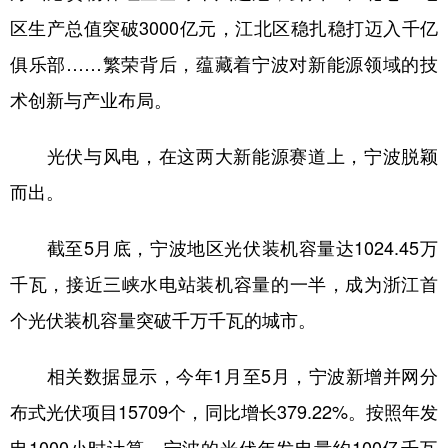
山东
河南
湖北
湖南
区生产总值突破3000亿元，江北区稳扎稳打迈入千亿
广东
广西
海南
重庆
俱乐部……繁荣背后，蕴藏着宁波对新能源领域的技
四川
贵州
云南
西藏
术创新与产业布局。
陕西
甘肃
青海
宁夏
光伏与风电，在这两大新能源赛道上，宁波脱颖
新疆
内蒙古
黑龙江
而出。
多语种频道
截至5月底，宁波地区光伏装机容量达1024.45万
千瓦，接近三峡水电站装机容量的一半，成为浙江首
English
Español
Français
عربى
个光伏装机容量突破千万千瓦的城市。
Русский язык
日本語
한국어
相关数据显示，今年1月至5月，宁波新增并网分
Deutsch
Português
布式光伏项目15709个，同比增长379.22%。按照年发