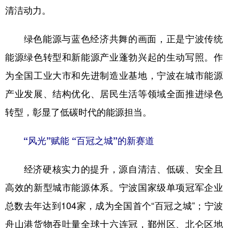
清洁动力。
学术中国
乡村振兴
银龄
溯源中国
绿色能源与蓝色经济共舞的画面，正是宁波传统
城市
旅游
能源
会展
能源绿色转型和新能源产业蓬勃兴起的生动写照。作
彩票
娱乐
时尚
悦读
为全国工业大市和先进制造业基地，宁波在城市能源
公益
一带一路
亚太网
上市公司
产业发展、结构优化、居民生活等领域全面推进绿色
文化产业
转型，彰显了低碳时代的能源担当。
“风光”赋能 “百冠之城”的新赛道
地方频道
北京
天津
河北
山西
经济硬核实力的提升，源自清洁、低碳、安全且
高效的新型城市能源体系。宁波国家级单项冠军企业
辽宁
吉林
上海
江苏
总数去年达到104家，成为全国首个“百冠之城”；宁波
浙江
安徽
福建
江西
舟山港货物吞吐量全球十六连冠，鄞州区、北仑区地