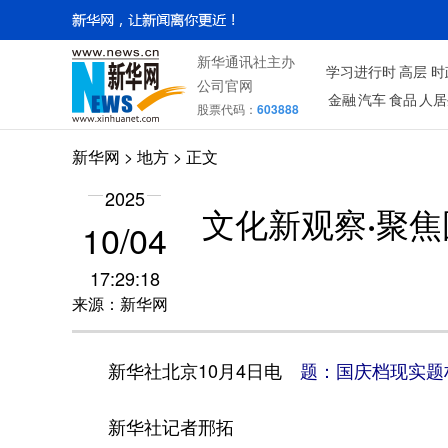
新华通讯社主办
学习进行时
高层
时
公司官网
金融
汽车
食品
人居
股票代码：
603888
新华网
>
地方
> 正文
2025
文化新观察·聚
10/04
17:29:18
来源：新华网
新华社北京10月4日电
题：国庆档现实题
新华社记者邢拓