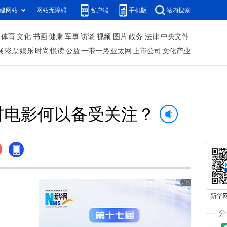
建网站
网站无障碍
客户端
手机版
站内搜索
体育
文化
书画
健康
军事
访谈
视频
图片
政务
法律
中央文件
展
彩票
娱乐
时尚
悦读
公益
一带一路
亚太网
上市公司
文化产业
材电影何以备受关注？