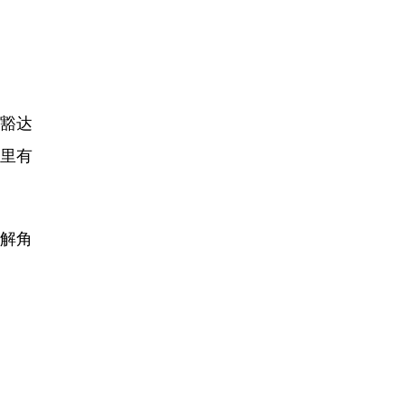
豁达
里有
解角