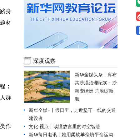
跻身
题材
深度观察
新华全媒头条丨
库布
其沙漠治理纪实：沙
程；
海变绿洲 荒漠绽新
聋人群
颜
新华全媒+丨
假日里，走近坚守一线的交通
建设者
类作
文化·视点丨读懂故宫里的时空智慧
新华每日电讯丨
她用柔软羊毫填平命运沟