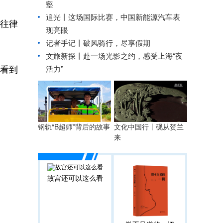
壑
追光丨
这场国际比赛，中国新能源汽车表
往律
现亮眼
记者手记丨破风骑行，尽享假期
文旅新探丨赴一场光影之约，感受上海“夜
看到
活力”
钢轨“B超师”背后的故事
文化中国行丨
砚从贺兰
来
故宫还可以这么看