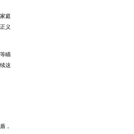
家庭
正义
等瞄
续这
盾，