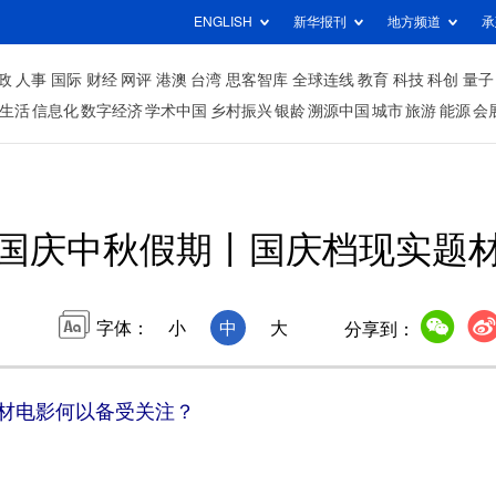
ENGLISH
新华报刊
地方频道
承
政
人事
国际
财经
网评
港澳
台湾
思客智库
全球连线
教育
科技
科创
量子
生活
信息化
数字经济
学术中国
乡村振兴
银龄
溯源中国
城市
旅游
能源
会
焦国庆中秋假期丨国庆档现实题
字体：
小
中
大
分享到：
材电影何以备受关注？