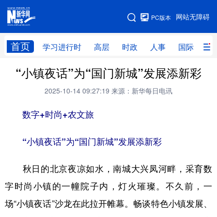
手机版
网站无障碍
PC版本
网站地图
首页
学习进行时
高层
时政
人事
国际
财
“小镇夜话”为“国门新城”发展添新彩
学习进行时
高层
时政
人事
2025-10-14 09:27:19
来源：新华每日电讯
国际
财经
网评
港澳
数字+时尚+农文旅
台湾
思客智库
全球连线
教育
科技
科创
量子
体育
“小镇夜话”为“国门新城”发展添新彩
文化
书画
健康
军事
秋日的北京夜凉如水，南城大兴凤河畔，采育数
访谈
视频
图片
政务
字时尚小镇的一幢院子内，灯火璀璨。不久前，一
法律
中央文件
金融
汽车
场“小镇夜话”沙龙在此拉开帷幕。畅谈特色小镇发展、
食品
人居
信息化
数字经济