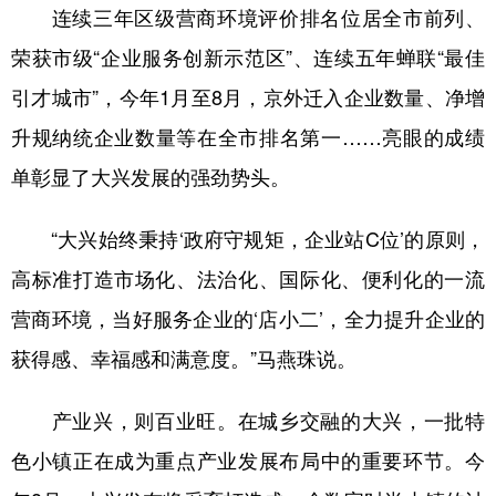
山东
河南
湖北
湖南
连续三年区级营商环境评价排名位居全市前列、
广东
广西
海南
重庆
荣获市级“企业服务创新示范区”、连续五年蝉联“最佳
引才城市”，今年1月至8月，京外迁入企业数量、净增
四川
贵州
云南
西藏
升规纳统企业数量等在全市排名第一……亮眼的成绩
陕西
甘肃
青海
宁夏
单彰显了大兴发展的强劲势头。
新疆
内蒙古
黑龙江
“大兴始终秉持‘政府守规矩，企业站C位’的原则，
多语种频道
高标准打造市场化、法治化、国际化、便利化的一流
营商环境，当好服务企业的‘店小二’，全力提升企业的
English
Español
Français
عربى
获得感、幸福感和满意度。”马燕珠说。
Русский язык
日本語
한국어
Deutsch
Português
产业兴，则百业旺。在城乡交融的大兴，一批特
色小镇正在成为重点产业发展布局中的重要环节。今