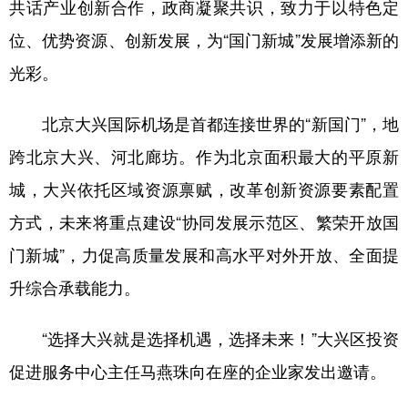
共话产业创新合作，政商凝聚共识，致力于以特色定
学术中国
乡村振兴
银龄
溯源中国
位、优势资源、创新发展，为“国门新城”发展增添新的
光彩。
城市
旅游
能源
会展
彩票
娱乐
时尚
悦读
北京大兴国际机场是首都连接世界的“新国门”，地
公益
一带一路
亚太网
上市公司
跨北京大兴、河北廊坊。作为北京面积最大的平原新
城，大兴依托区域资源禀赋，改革创新资源要素配置
文化产业
方式，未来将重点建设“协同发展示范区、繁荣开放国
门新城”，力促高质量发展和高水平对外开放、全面提
地方频道
升综合承载能力。
北京
天津
河北
山西
辽宁
吉林
上海
江苏
“选择大兴就是选择机遇，选择未来！”大兴区投资
促进服务中心主任马燕珠向在座的企业家发出邀请。
浙江
安徽
福建
江西