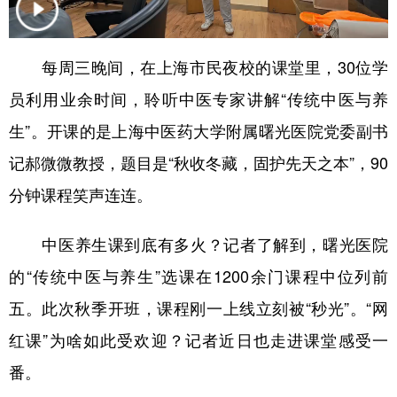
学术中国
乡村振兴
银龄
溯源中国
每周三晚间，在上海市民夜校的课堂里，30位学
城市
旅游
能源
会展
员利用业余时间，聆听中医专家讲解“传统中医与养
彩票
娱乐
时尚
悦读
生”。开课的是上海中医药大学附属曙光医院党委副书
公益
一带一路
亚太网
上市公司
记郝微微教授，题目是“秋收冬藏，固护先天之本”，90
文化产业
分钟课程笑声连连。
中医养生课到底有多火？记者了解到，曙光医院
地方频道
的“传统中医与养生”选课在1200余门课程中位列前
北京
天津
河北
山西
五。此次秋季开班，课程刚一上线立刻被“秒光”。“网
辽宁
吉林
上海
江苏
红课”为啥如此受欢迎？记者近日也走进课堂感受一
浙江
安徽
福建
江西
番。