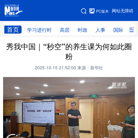
手机版
网站无障碍
PC版本
网站地图
首页
学习进行时
高层
时政
人事
国际
财
秀我中国｜“秒空”的养生课为何如此圈
学习进行时
高层
时政
人事
粉
国际
财经
网评
港澳
2025-10-15 21:52:00
来源：新华社
台湾
思客智库
全球连线
教育
科技
科创
量子
体育
文化
书画
健康
军事
访谈
视频
图片
政务
法律
中央文件
金融
汽车
食品
人居
信息化
数字经济