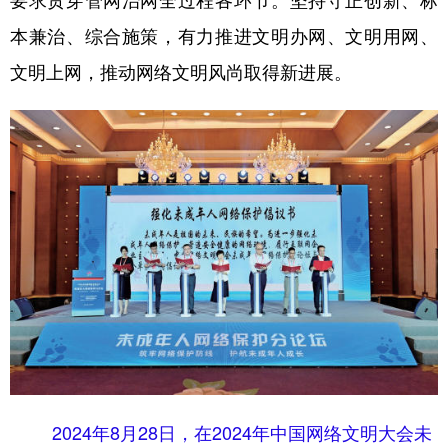
要求贯穿管网治网全过程各环节。坚持守正创新、标
本兼治、综合施策，有力推进文明办网、文明用网、
学术中国
乡村振兴
银龄
溯源中国
文明上网，推动网络文明风尚取得新进展。
城市
旅游
能源
会展
彩票
娱乐
时尚
悦读
公益
一带一路
亚太网
上市公司
文化产业
地方频道
北京
天津
河北
山西
辽宁
吉林
上海
江苏
浙江
安徽
福建
江西
2024年8月28日，在2024年中国网络文明大会未