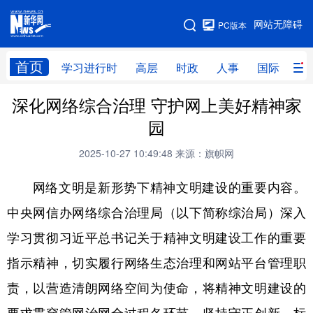
手机版
网站无障碍
PC版本
网站地图
首页
学习进行时
高层
时政
人事
国际
财
深化网络综合治理 守护网上美好精神家
学习进行时
高层
时政
人事
园
国际
财经
网评
港澳
2025-10-27 10:49:48
来源：旗帜网
台湾
思客智库
全球连线
教育
网络文明是新形势下精神文明建设的重要内容。
科技
科创
量子
体育
中央网信办网络综合治理局（以下简称综治局）深入
文化
书画
健康
军事
学习贯彻习近平总书记关于精神文明建设工作的重要
访谈
视频
图片
政务
指示精神，切实履行网络生态治理和网站平台管理职
法律
中央文件
金融
汽车
责，以营造清朗网络空间为使命，将精神文明建设的
食品
人居
信息化
数字经济