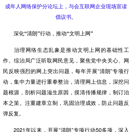
山东
河南
湖北
湖南
成年人网络保护分论坛上，与会互联网企业现场宣读
广东
广西
海南
重庆
倡议书。
四川
贵州
云南
西藏
深化“清朗”行动，推动“文明上网”
陕西
甘肃
青海
宁夏
治理网络生态乱象是推动文明上网的基础性工
新疆
内蒙古
黑龙江
作。综治局广泛听取网民意见，聚焦党中央关心、网
民反映强烈的网上突出问题，每年开展“清朗”专项行
多语种频道
动，集中力量进行重拳整治，清理网上信息，深挖问
English
Español
Français
عربى
题根源，剖析问题滋生原因，摸清传播规律，制订治
Русский язык
日本語
한국어
本之策。注重建章立制，巩固治理成效，防止问题反
Deutsch
Português
弹反复。
2021年以来，开展“清朗”专项行动50多项，深入