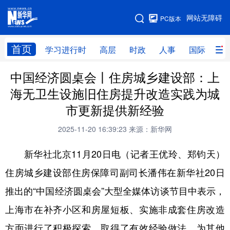
手机版
网站无障碍
PC版本
网站地图
首页
学习进行时
高层
时政
人事
国际
财
中国经济圆桌会丨住房城乡建设部：上
学习进行时
高层
时政
人事
海无卫生设施旧住房提升改造实践为城
国际
财经
网评
港澳
市更新提供新经验
台湾
思客智库
全球连线
教育
2025-11-20 16:39:23
来源：新华网
科技
科创
量子
体育
新华社北京11月20日电（记者王优玲、郑钧天）
文化
书画
健康
军事
住房城乡建设部住房保障司副司长潘伟在新华社20日
访谈
视频
图片
政务
推出的“中国经济圆桌会”大型全媒体访谈节目中表示，
法律
中央文件
金融
汽车
上海市在补齐小区和房屋短板、实施非成套住房改造
方面进行了积极探索，取得了有效经验做法，为其他
食品
人居
信息化
数字经济