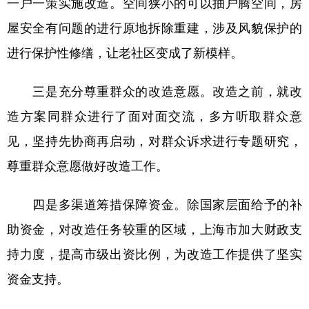
一户一策实施改造。空间狭小的可以抽户腾空间，房
山东
河南
湖北
湖南
屋安全有问题的进行原地拆除重建，涉及风貌保护的
广东
广西
海南
重庆
进行保护性修缮，让老社区变成了新模样。
四川
贵州
云南
西藏
三是充分尊重群众的改造意愿。改造之前，就改
陕西
甘肃
青海
宁夏
造方案同群众进行了面对面交流，多方听取群众意
新疆
内蒙古
黑龙江
见，坚持先协商再启动，对群众诉求进行专题研究，
尊重群众意愿做好改造工作。
多语种频道
English
Español
Français
عربى
四是多渠道筹措保障资金。除国家层面给予的补
助资金，对改造任务较重的区域，上海市加大财政支
Русский язык
日本語
한국어
持力度，提高市级出资比例，为改造工作提供了坚实
Deutsch
Português
资金支持。