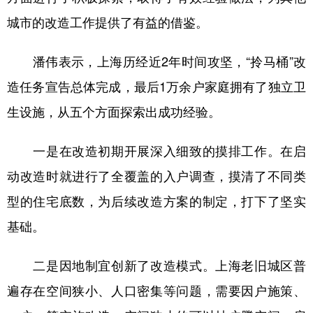
城市的改造工作提供了有益的借鉴。
学术中国
乡村振兴
银龄
溯源中国
城市
旅游
能源
会展
潘伟表示，上海历经近2年时间攻坚，“拎马桶”改
造任务宣告总体完成，最后1万余户家庭拥有了独立卫
彩票
娱乐
时尚
悦读
生设施，从五个方面探索出成功经验。
公益
一带一路
亚太网
上市公司
文化产业
一是在改造初期开展深入细致的摸排工作。在启
动改造时就进行了全覆盖的入户调查，摸清了不同类
地方频道
型的住宅底数，为后续改造方案的制定，打下了坚实
基础。
北京
天津
河北
山西
辽宁
吉林
上海
江苏
二是因地制宜创新了改造模式。上海老旧城区普
浙江
安徽
福建
江西
遍存在空间狭小、人口密集等问题，需要因户施策、