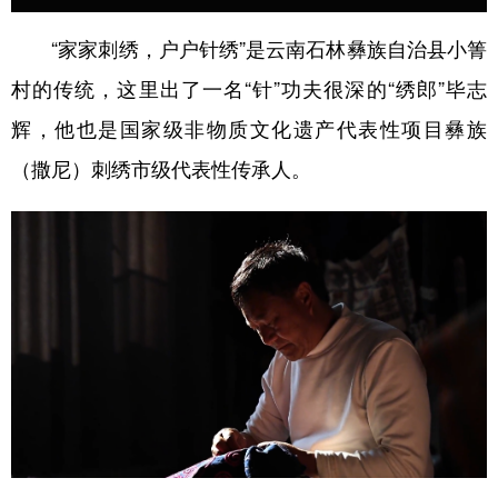
学术中国
乡村振兴
银龄
溯源中国
“家家刺绣，户户针绣”是云南石林彝族自治县小箐
村的传统，这里出了一名“针”功夫很深的“绣郎”毕志
城市
旅游
能源
会展
辉，他也是国家级非物质文化遗产代表性项目彝族
彩票
娱乐
时尚
悦读
（撒尼）刺绣市级代表性传承人。
公益
一带一路
亚太网
上市公司
文化产业
地方频道
北京
天津
河北
山西
辽宁
吉林
上海
江苏
浙江
安徽
福建
江西